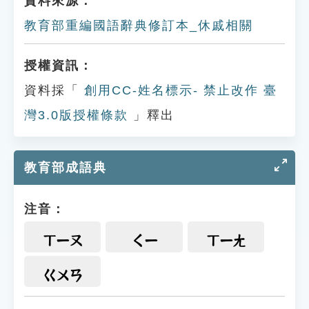
資料來源：
教育部重編國語辭典修訂本_休戚相關
授權資訊：
資料採「
創用CC-姓名標示- 禁止改作 臺
灣3.0版授權條款
」釋出
教育部成語典
注音：
ㄒㄧㄡ
ㄑㄧ
ㄒㄧㄤ
ㄍㄨㄢ