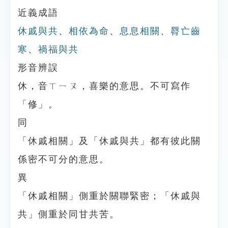
近義成語
休戚與共
、
相依為命
、
息息相關
、
脣亡齒
寒
、
禍福與共
形音辨誤
休，音ㄒㄧㄡ，喜樂的意思。不可寫作
「修」。
同
「休戚相關」及「休戚與共」都有彼此關
係密不可分的意思。
異
「休戚相關」側重於關聯緊密；「休戚與
共」側重於同甘共苦。