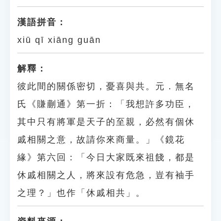
漢語拼音：
xiū qī xiāng guān
解釋：
彼此間的關係密切，憂喜與共。元．無名
氏《賺蒯通》第一折：「我想許多功臣，
其中只有將軍是天子的至親，必然有個休
戚相關之意，故請你來商量。」《鏡花
緣》第六回：「今日大家既來祖餞，都是
休戚相關之人，將來設有危急，豈有袖手
之理？」也作「休戚相共」。