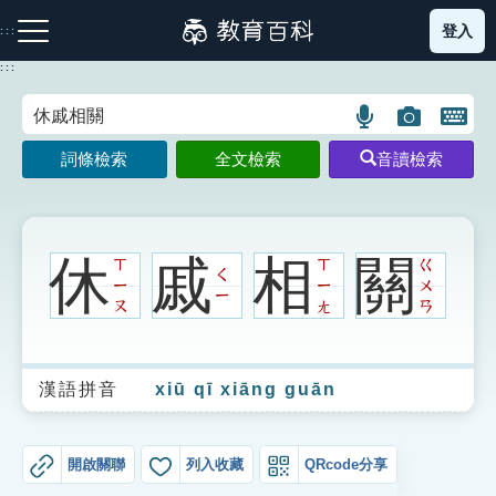
跳
登入
:::
到
主
:::
要
內
語
圖
開
容
注音索引圖示
筆畫索引圖示
部首索引表圖示
言
片
啟
詞條檢索
全文檢索
音讀檢索
搜
搜
鍵
尋
尋
盤
圖
圖
圖
示
示
示
休
戚
相
關
ㄒ
ㄒ
ㄍ
ㄑ
ㄧ
ㄧ
ㄨ
ㄧ
ㄡ
ㄤ
ㄢ
網站導覽
漢語拼音
xiū qī xiāng guān
生字詞彙表
成語故事
開啟關聯
列入收藏
QRcode分享