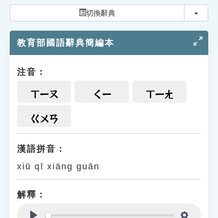
索引選單
切換
切換辭典
知識索引
教育部國語辭典簡編本
單字索引
生命大百科索引
注音：
遊戲專區
ㄒㄧㄡ
ㄑㄧ
ㄒㄧㄤ
教學應用
ㄍㄨㄢ
貓頭鷹博士
漢語拼音：
xiū qī xiāng guān
解釋：