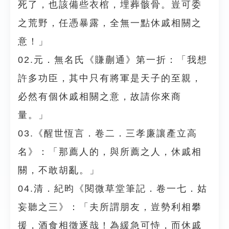
死了，也該備些衣棺，埋葬骸骨。豈可委
之荒野，任憑暴露，全無一點休戚相關之
意！」
02.元．無名氏《賺蒯通》第一折：「我想
許多功臣，其中只有將軍是天子的至親，
必然有個休戚相關之意，故請你來商
量。」
03.《醒世恆言．卷二．三孝廉讓產立高
名》：「那薦人的，與所薦之人，休戚相
關，不敢胡亂。」
04.清．紀昀《閱微草堂筆記．卷一七．姑
妄聽之三》：「夫所謂朋友，豈勢利相攀
援，酒食相徵逐哉！為緩急可恃，而休戚