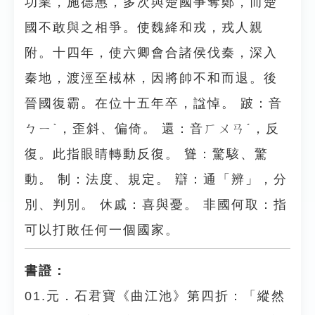
功業，施德惠，多次與楚國爭奪鄭，而楚
國不敢與之相爭。使魏絳和戎，戎人親
附。十四年，使六卿會合諸侯伐秦，深入
秦地，渡涇至棫林，因將帥不和而退。後
晉國復霸。在位十五年卒，諡悼。 跛：音
ㄅㄧˋ，歪斜、偏倚。 還：音ㄏㄨㄢˊ，反
復。此指眼睛轉動反復。 聳：驚駭、驚
動。 制：法度、規定。 辯：通「辨」，分
別、判別。 休戚：喜與憂。 非國何取：指
可以打敗任何一個國家。
書證：
01.元．石君寶《曲江池》第四折：「縱然