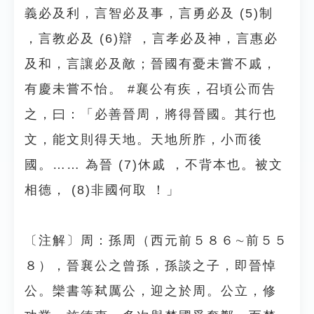
義必及利，言智必及事，言勇必及 (5)制
，言教必及 (6)辯 ，言孝必及神，言惠必
及和，言讓必及敵；晉國有憂未嘗不戚，
有慶未嘗不怡。 #襄公有疾，召頃公而告
之，曰：「必善晉周，將得晉國。其行也
文，能文則得天地。天地所胙，小而後
國。…… 為晉 (7)休戚 ，不背本也。被文
相德， (8)非國何取 ！」
〔注解〕周：孫周（西元前５８６∼前５５
８），晉襄公之曾孫，孫談之子，即晉悼
公。欒書等弒厲公，迎之於周。公立，修