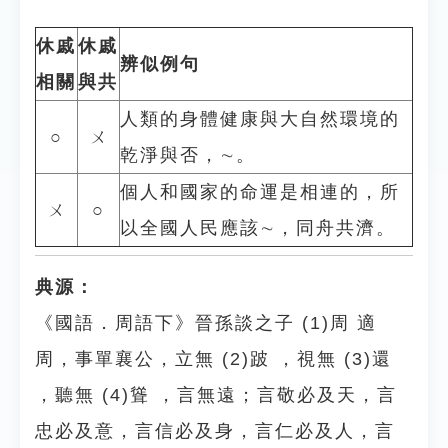
休戚
休戚
辨似例句
相關
與共
人類的身體健康與大自然環境的
○
ㄨ
乾淨與否，∼。
個人和國家的命運是相連的，所
ㄨ
○
以全國人民應該∼，同舟共濟。
典源：
《國語．周語下》晉孫談之子 (1)周 適
周，事單襄公，立無 (2)跛 ，視無 (3)還
，聽無 (4)聳 ，言無遠；言敬必及天，言
忠必及意，言信必及身，言仁必及人，言