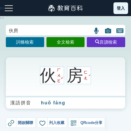
跳
登入
:::
到
主
:::
要
內
語
圖
開
容
注音索引圖示
筆畫索引圖示
部首索引表圖示
言
片
啟
詞條檢索
全文檢索
音讀檢索
搜
搜
鍵
尋
尋
盤
圖
圖
圖
示
示
示
伙
房
ㄏ
ㄈ
ㄨ
ˊ
ˇ
ㄤ
ㄛ
網站導覽
漢語拼音
huǒ fáng
生字詞彙表
成語故事
開啟關聯
列入收藏
QRcode分享