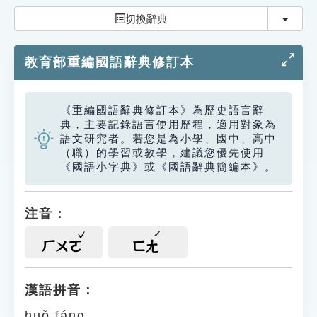
索引選單
切換
切換辭典
知識索引
教育部重編國語辭典修訂本
單字索引
生命大百科索引
《重編國語辭典修訂本》為歷史語言辭
典，主要記錄語言使用歷程，適用對象為
遊戲專區
語文研究者。若您是為小學、國中、高中
（職）的學習或教學，建議您優先使用
《國語小字典》或《國語辭典簡編本》。
教學應用
貓頭鷹博士
注音：
ㄏㄨㄛ
ㄈㄤ
漢語拼音：
huǒ fáng