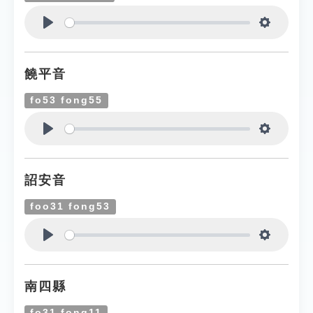
Play
Settings
饒平音
fo53 fong55
Play
Settings
詔安音
foo31 fong53
Play
Settings
南四縣
fo31 fong11