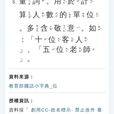
量
詞
。
用
於
計
ㄌㄧㄤˋ
ㄩㄥˋ
ㄐㄧˋ
ㄘˊ
ㄩˊ
算
人
數
的
單
位
ㄙㄨㄢˋ
˙ㄉㄜ
ㄖㄣˊ
ㄕㄨˋ
ㄨㄟˋ
ㄉㄢ
。
多
含
敬
意
。
如
ㄐㄧㄥˋ
ㄉㄨㄛ
ㄏㄢˊ
ㄖㄨˊ
ㄧˋ
：「
十
位
客
人
ㄨㄟˋ
ㄎㄜˋ
ㄖㄣˊ
ㄕˊ
」、「
五
位
老
師
ㄨㄟˋ
ㄌㄠˇ
ㄨˇ
ㄕ
」。
資料來源：
教育部國語小字典_位
授權資訊：
資料採「
創用CC-姓名標示- 禁止改作 臺