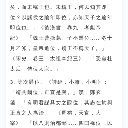
矣，而未稱王也。未稱王，何以知其即
位？以諸侯之踰年即位，亦知天子之踰年
即位也。」《後漢書．卷九．孝獻帝
紀》：「魏王曹操薨。子丕襲位……冬十
月乙卯，皇帝遜位，魏王丕稱天子。」
《宋史．卷三．太祖本紀三》：「受命杜
太后，傳位太宗。」
3. 等次爵位。《詩經．小雅．小明》：
「靖共爾位，正直是與。」漢．鄭玄．
箋：「有明君謀具女之爵位，其志在於與
正直之人為治。」《周禮．天官．大
宰》：「以八則治都鄙……四曰祿位，以