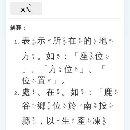
ㄨㄟ
解釋：
表
示
所
在
的
地
ㄅㄧㄠˇ
ㄙㄨㄛˇ
˙ㄉㄜ
ㄗㄞˋ
ㄉㄧˋ
ㄕˋ
方
。
如
：「
座
位
ㄗㄨㄛˋ
ㄖㄨˊ
ㄨㄟˋ
ㄈㄤ
」、「
方
位
」、「
ㄨㄟˋ
ㄈㄤ
位
置
」。
ㄨㄟˋ
ㄓˋ
處
、
在
。
如
：「
鹿
ㄔㄨˇ
ㄗㄞˋ
ㄖㄨˊ
ㄌㄨˋ
谷
鄉
位
於
南
投
ㄒㄧㄤ
ㄍㄨˇ
ㄨㄟˋ
ㄋㄢˊ
ㄊㄡˊ
ㄩˊ
縣
，
以
生
產
凍
ㄒㄧㄢˋ
ㄉㄨㄥˋ
ㄔㄢˇ
ㄕㄥ
ㄧˇ