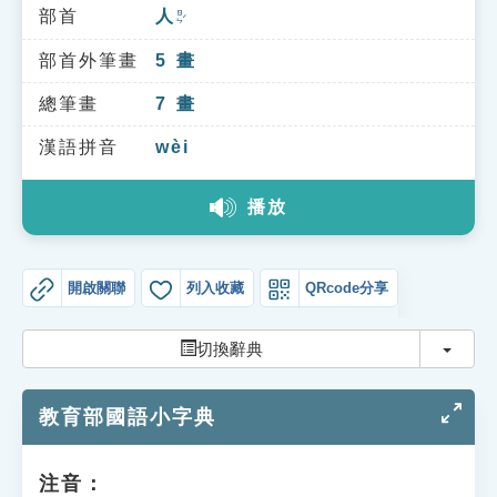
索引選單
部首
人
ㄖㄣˊ
知識索引
部首外筆畫
5
畫
單字索引
總筆畫
7
畫
生命大百科索引
漢語拼音
wèi
播放
遊戲專區
教學應用
開啟關聯
列入收藏
QRcode分享
貓頭鷹博士
切換
切換辭典
教育部國語小字典
注音：