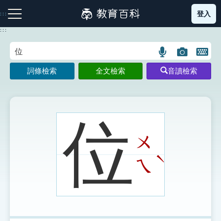
跳
登入
:::
到
主
:::
要
內
語
圖
開
容
注音索引圖示
筆畫索引圖示
部首索引表圖示
言
片
啟
詞條檢索
全文檢索
音讀檢索
搜
搜
鍵
尋
尋
盤
圖
圖
圖
示
示
示
位
ㄨ
網站導覽
ˋ
ㄟ
生字詞彙表
成語故事