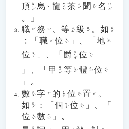
頂
烏
龍
茶
聞
名
ㄉㄧㄥˇ
ㄌㄨㄥˊ
ㄇㄧㄥˊ
ㄔㄚˊ
ㄨㄣˊ
ㄨ
。」
職
務
、
等
級
。
如
ㄉㄥˇ
ㄐㄧˊ
ㄖㄨˊ
ㄓˊ
ㄨˋ
：「
職
位
」、「
地
ㄨㄟˋ
ㄉㄧˋ
ㄓˊ
位
」、「
爵
位
ㄐㄩㄝˊ
ㄨㄟˋ
ㄨㄟˋ
」、「
甲
等
體
位
ㄐㄧㄚˇ
ㄉㄥˇ
ㄊㄧˇ
ㄨㄟˋ
」。
數
字
的
位
置
。
˙ㄉㄜ
ㄕㄨˋ
ㄨㄟˋ
ㄗˋ
ㄓˋ
如
：「
個
位
」、「
ㄖㄨˊ
ㄍㄜˋ
ㄨㄟˋ
位
數
」。
ㄨㄟˋ
ㄕㄨˋ