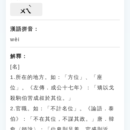
ㄨㄟ
漢語拼音：
wèi
解釋：
[名]
1.所在的地方。如：「方位」、「座
位」。《左傳．成公十七年》：「矯以戈
殺駒伯苦成叔於其位。」
2.官職。如：「不計名位」。《論語．泰
伯》：「不在其位，不謀其政。」唐．韓
愈〈師說〉：「位卑則足羞，官盛則近