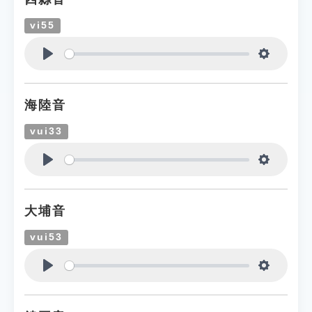
vi55
Play
Settings
海陸音
vui33
Play
Settings
大埔音
vui53
Play
Settings