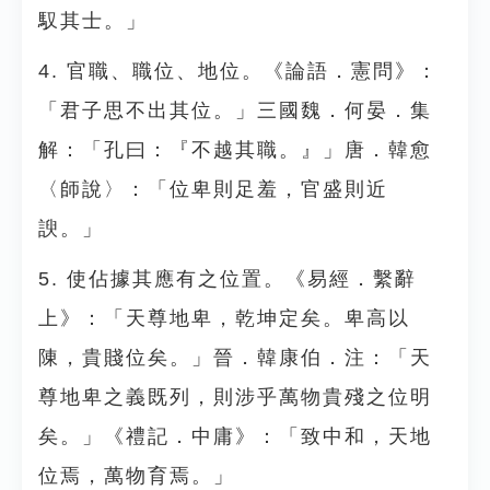
馭其士。」
4. 官職、職位、地位。《論語．憲問》：
「君子思不出其位。」三國魏．何晏．集
解：「孔曰：『不越其職。』」唐．韓愈
〈師說〉：「位卑則足羞，官盛則近
諛。」
5. 使佔據其應有之位置。《易經．繫辭
上》：「天尊地卑，乾坤定矣。卑高以
陳，貴賤位矣。」晉．韓康伯．注：「天
尊地卑之義既列，則涉乎萬物貴殘之位明
矣。」《禮記．中庸》：「致中和，天地
位焉，萬物育焉。」