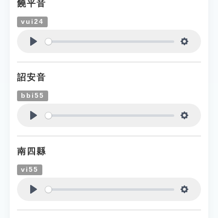
饒平音
vui24
Play
Settings
詔安音
bbi55
Play
Settings
南四縣
vi55
Play
Settings