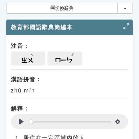
索引選單
切換
切換辭典
知識索引
教育部國語辭典簡編本
單字索引
生命大百科索引
注音：
遊戲專區
ㄓㄨ
ㄇㄧㄣ
教學應用
漢語拼音：
zhù mín
貓頭鷹博士
解釋：
Play
Settings
居住在一定區域內的人。