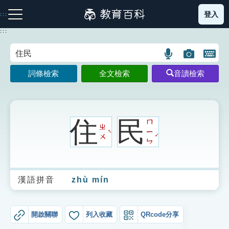
跳
登入
:::
到
主
:::
要
內
語
圖
開
容
注音索引圖示
筆畫索引圖示
部首索引表圖示
言
片
啟
詞條檢索
全文檢索
音讀檢索
搜
搜
鍵
尋
尋
盤
圖
圖
圖
示
示
示
住
民
ㄇ
ㄓ
ㄧ
ˋ
ˊ
ㄨ
ㄣ
網站導覽
漢語拼音
zhù mín
生字詞彙表
成語故事
開啟關聯
列入收藏
QRcode分享