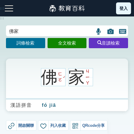
跳
登入
:::
到
主
:::
要
內
語
圖
開
容
注音索引圖示
筆畫索引圖示
部首索引表圖示
言
片
啟
詞條檢索
全文檢索
音讀檢索
搜
搜
鍵
尋
尋
盤
圖
圖
圖
示
示
示
佛
家
ㄐ
ㄈ
ㄧ
ˊ
ㄛ
ㄚ
網站導覽
漢語拼音
fó jiā
生字詞彙表
成語故事
開啟關聯
列入收藏
QRcode分享