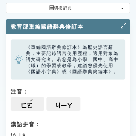
索引選單
切換
切換辭典
知識索引
教育部重編國語辭典修訂本
單字索引
生命大百科索引
《重編國語辭典修訂本》為歷史語言辭
典，主要記錄語言使用歷程，適用對象為
遊戲專區
語文研究者。若您是為小學、國中、高中
（職）的學習或教學，建議您優先使用
《國語小字典》或《國語辭典簡編本》。
教學應用
貓頭鷹博士
注音：
ㄈㄛ
ㄐㄧㄚ
漢語拼音：
fó jiā