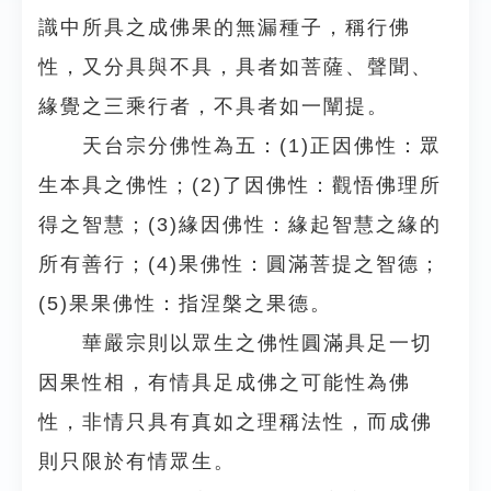
識中所具之成佛果的無漏種子，稱行佛
性，又分具與不具，具者如菩薩、聲聞、
緣覺之三乘行者，不具者如一闡提。
天台宗分佛性為五：(1)正因佛性：眾
生本具之佛性；(2)了因佛性：觀悟佛理所
得之智慧；(3)緣因佛性：緣起智慧之緣的
所有善行；(4)果佛性：圓滿菩提之智德；
(5)果果佛性：指涅槃之果德。
華嚴宗則以眾生之佛性圓滿具足一切
因果性相，有情具足成佛之可能性為佛
性，非情只具有真如之理稱法性，而成佛
則只限於有情眾生。