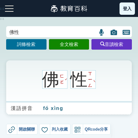
跳
登入
:::
到
主
:::
要
內
語
圖
開
容
注音索引圖示
筆畫索引圖示
部首索引表圖示
言
片
啟
詞條檢索
全文檢索
音讀檢索
搜
搜
鍵
尋
尋
盤
圖
圖
圖
示
示
示
佛
性
ㄒ
ㄈ
ㄧ
ˊ
ˋ
ㄛ
ㄥ
網站導覽
漢語拼音
fó xìng
生字詞彙表
成語故事
開啟關聯
列入收藏
QRcode分享