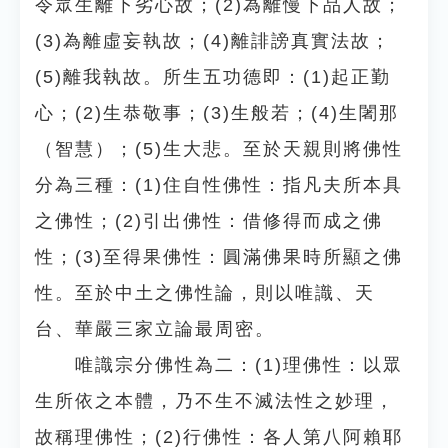
令眾生離下劣心故；(2)為離慢下品人故；
(3)為離虛妄執故；(4)離誹謗真實法故；
(5)離我執故。所生五功德即：(1)起正勤
心；(2)生恭敬事；(3)生般若；(4)生闍那
（智慧）；(5)生大悲。至於天親則將佛性
分為三種：(1)住自性佛性：指凡夫所本具
之佛性；(2)引出佛性：借修得而成之佛
性；(3)至得果佛性：圓滿佛果時所顯之佛
性。至於中土之佛性論，則以唯識、天
台、華嚴三家立論最周密。
唯識宗分佛性為二：(1)理佛性：以眾
生所依之本體，乃不生不滅法性之妙理，
故稱理佛性；(2)行佛性：各人第八阿賴耶