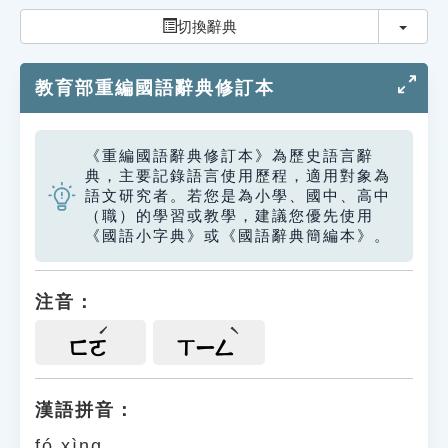
索引選單
切換
切換辭典
知識索引
教育部重編國語辭典修訂本
單字索引
生命大百科索引
《重編國語辭典修訂本》為歷史語言辭
典，主要記錄語言使用歷程，適用對象為
遊戲專區
語文研究者。若您是為小學、國中、高中
（職）的學習或教學，建議您優先使用
《國語小字典》或《國語辭典簡編本》。
教學應用
貓頭鷹博士
注音：
ㄈㄛ
ㄒㄧㄥ
漢語拼音：
fó xìng