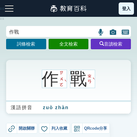
跳
登入
:::
到
主
:::
要
內
語
圖
開
容
注音索引圖示
筆畫索引圖示
部首索引表圖示
言
片
啟
詞條檢索
全文檢索
音讀檢索
搜
搜
鍵
尋
尋
盤
圖
圖
圖
示
示
示
作
戰
ㄗ
ㄓ
ㄨ
ˋ
ˋ
ㄢ
ㄛ
網站導覽
漢語拼音
zuò zhàn
生字詞彙表
成語故事
開啟關聯
列入收藏
QRcode分享