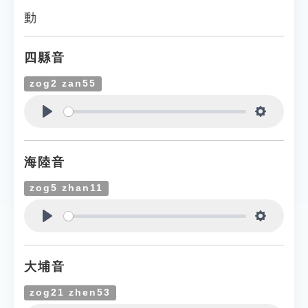
動
四縣音
zog2 zan55
Play
Settings
海陸音
zog5 zhan11
Play
Settings
大埔音
zog21 zhen53