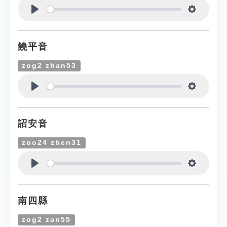
Play
Settings
饒平音
zog2 zhan53
Play
Settings
詔安音
zoo24 zhen31
Play
Settings
南四縣
zog2 zan55