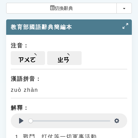
索引選單
切換
切換辭典
知識索引
教育部國語辭典簡編本
單字索引
生命大百科索引
注音：
遊戲專區
ㄗㄨㄛ
ㄓㄢ
教學應用
漢語拼音：
zuò zhàn
貓頭鷹博士
解釋：
Play
Settings
戰鬥、打仗等一切軍事活動。