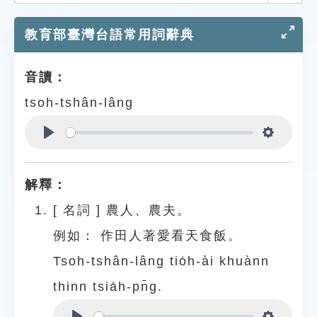
索引選單
教育部臺灣台語常用詞辭典
知識索引
單字索引
音讀：
生命大百科索引
tsoh-tshân-lâng
遊戲專區
Play
Settings
教學應用
解釋：
貓頭鷹博士
[
名詞
]
農人、農夫。
例如：
作田人著愛看天食飯。
Tsoh-tshân-lâng tio̍h-ài khuànn
thinn tsia̍h-pn̄g.