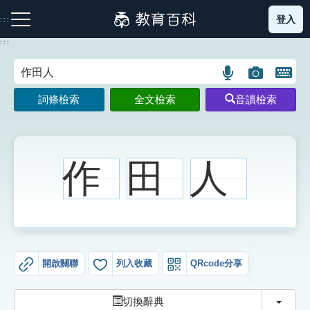
跳
登入
:::
到
主
:::
要
內
語
圖
開
容
注音索引圖示
筆畫索引圖示
部首索引表圖示
言
片
啟
詞條檢索
全文檢索
音讀檢索
搜
搜
鍵
尋
尋
盤
圖
圖
圖
示
示
示
作
田
人
網站導覽
生字詞彙表
開啟關聯
列入收藏
QRcode分享
成語故事
切換
切換辭典