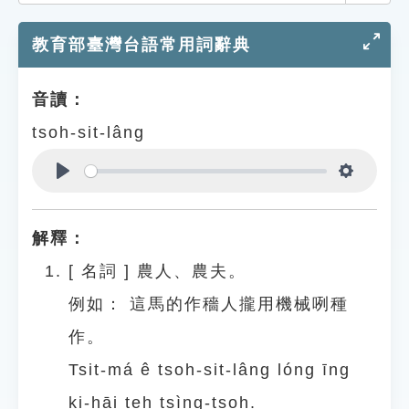
索引選單
教育部臺灣台語常用詞辭典
知識索引
單字索引
音讀：
生命大百科索引
tsoh-sit-lâng
遊戲專區
Play
Settings
教學應用
解釋：
貓頭鷹博士
[
名詞
]
農人、農夫。
例如：
這馬的作穡人攏用機械咧種
作。
Tsit-má ê tsoh-sit-lâng lóng īng
ki-hāi teh tsìng-tsoh.