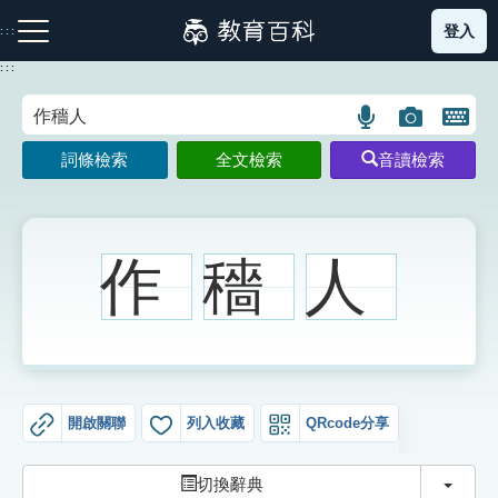
跳
登入
:::
到
主
:::
要
內
語
圖
開
容
注音索引圖示
筆畫索引圖示
部首索引表圖示
言
片
啟
詞條檢索
全文檢索
音讀檢索
搜
搜
鍵
尋
尋
盤
圖
圖
圖
示
示
示
作
穡
人
網站導覽
生字詞彙表
開啟關聯
列入收藏
QRcode分享
成語故事
切換
切換辭典