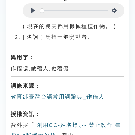
Play
Settings
( 現在的農夫都用機械種植作物。 )
[
名詞
]
泛指一般勞動者。
異用字：
作穡儂,做穡人,做穡儂
詞條來源：
教育部臺灣台語常用詞辭典_作穡人
授權資訊：
資料採「
創用CC-姓名標示- 禁止改作 臺