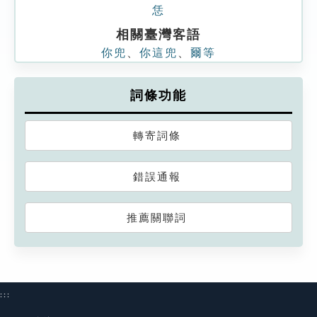
恁
相關臺灣客語
你兜
、
你這兜
、
爾等
詞條功能
轉寄詞條
錯誤通報
推薦關聯詞
:::