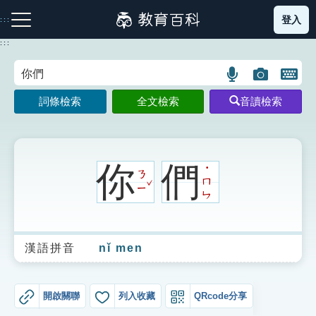
跳
登入
:::
到
主
:::
要
內
語
圖
開
容
注音索引圖示
筆畫索引圖示
部首索引表圖示
言
片
啟
詞條檢索
全文檢索
音讀檢索
搜
搜
鍵
尋
尋
盤
圖
圖
圖
示
示
示
你
們
˙
ㄋ
ˇ
ㄇ
ㄧ
ㄣ
網站導覽
漢語拼音
nǐ men
生字詞彙表
成語故事
開啟關聯
列入收藏
QRcode分享