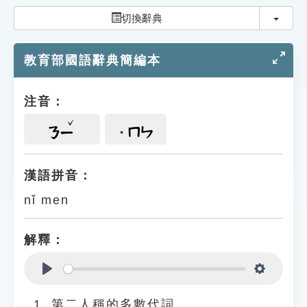
索引選單
切換
切換辭典
知識索引
教育部國語辭典簡編本
單字索引
生命大百科索引
注音：
遊戲專區
ㄇㄣ
ㄋㄧ
教學應用
漢語拼音：
nǐ men
貓頭鷹博士
解釋：
Play
Settings
第二人稱的多數代詞。