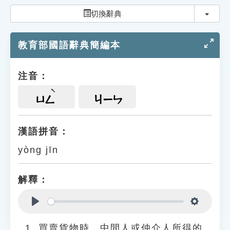
索引選單
切換
切換辭典
知識索引
教育部國語辭典簡編本
單字索引
生命大百科索引
注音：
遊戲專區
ㄩㄥ
ㄐㄧㄣ
教學應用
漢語拼音：
yòng jīn
貓頭鷹博士
解釋：
Play
Settings
買賣貨物時，中間人或仲介人所得的