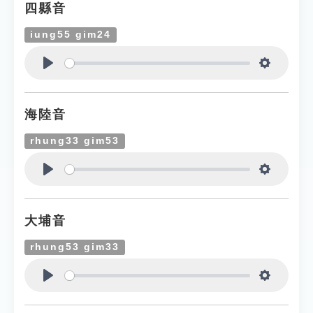
四縣音
iung55 gim24
Play
Settings
海陸音
rhung33 gim53
Play
Settings
大埔音
rhung53 gim33
Play
Settings