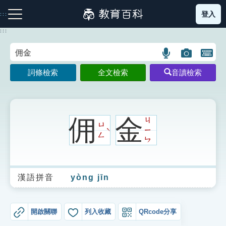
跳
登入
:::
到
主
:::
要
內
語
圖
開
容
注音索引圖示
筆畫索引圖示
部首索引表圖示
言
片
啟
詞條檢索
全文檢索
音讀檢索
搜
搜
鍵
尋
尋
盤
圖
圖
圖
示
示
示
佣
金
ㄐ
ㄩ
ㄧ
ˋ
ㄥ
ㄣ
網站導覽
漢語拼音
yòng jīn
生字詞彙表
成語故事
開啟關聯
列入收藏
QRcode分享