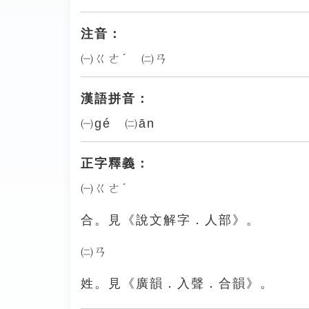
注音：
㈠ㄍㄜˊ ㈡ㄢ
漢語拼音：
㈠gé ㈡ān
正字釋義：
㈠ㄍㄜˊ
合。見《說文解字．人部》。
㈡ㄢ
姓。見《廣韻．入聲．合韻》。