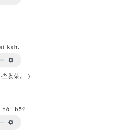
Settings
hài kah.
Settings
些蔬菜。 )
á hó--bô?
Settings