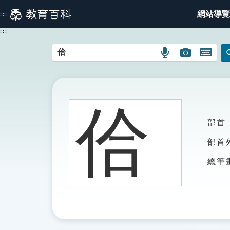
跳
網站導覽
:::
到
主
:::
要
內
語
圖
開
容
言
片
啟
搜
搜
鍵
尋
尋
盤
圖
圖
圖
佮
示
示
示
部首
部首
總筆