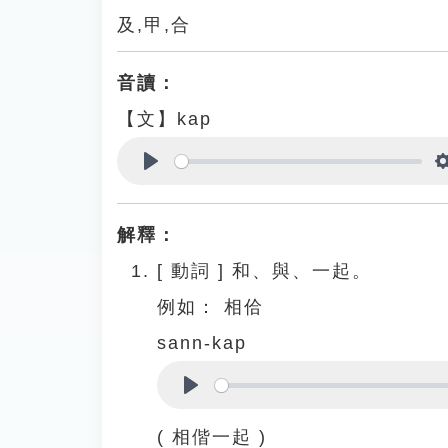
及,甲,合
音讀：
【文】kap
Play
解釋：
[
動詞
]
和、與、一起。
例如：
相佮
sann-kap
Play
( 相偕一起 )