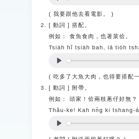
Play
( 我要跟他去看電影。 )
[
動詞
]
搭配。
例如：
食魚食肉，也著菜佮。
Tsia̍h hî tsia̍h bah, iā tio̍h ts
Play
( 吃多了大魚大肉，也得要搭配一
[
動詞
]
附帶。
例如：
頭家！佮兩枝蔥仔好無？
Thâu-ke! Kah nn̄g ki tshang-
Play