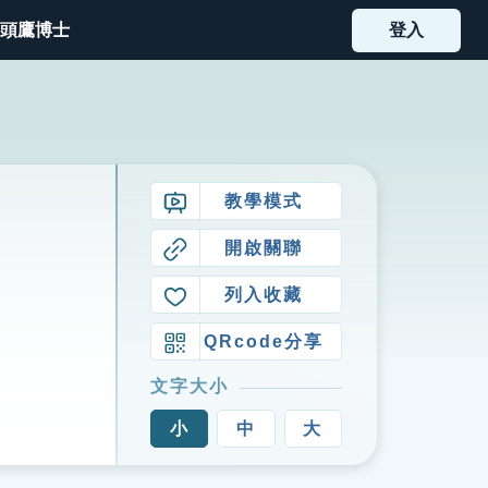
頭鷹博士
登入
教學模式
開啟關聯
列入收藏
QRcode分享
文字大小
小
中
大