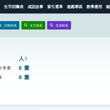
生字詞彙表
成語故事
索引選單
遊戲專區
教學應用
貓
詞條檢索
全文檢索
音讀檢索
人
ㄖㄣˊ
6
畫
外筆畫
8
畫
畫