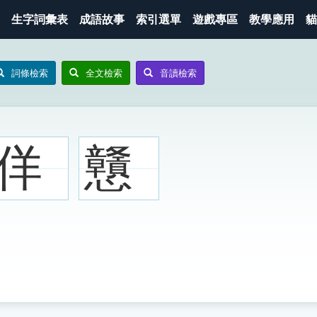
生字詞彙表
成語故事
索引選單
遊戲專區
教學應用
貓
詞條檢索
全文檢索
音讀檢索
佯
戇