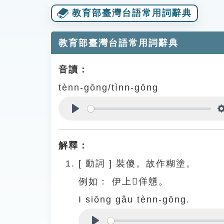
教育部臺灣台語常用詞辭典
教育部臺灣台語常用詞辭典
音讀：
tènn-gōng/tìnn-gōng
Play
解釋：
[
動詞
]
裝傻。故作糊塗。
例如：
伊上𠢕佯戇。
I siōng gâu tènn-gōng.