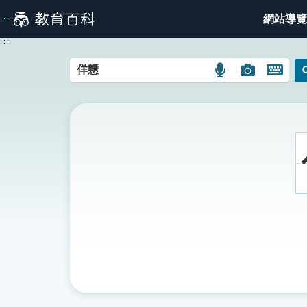
跳
網站導覽
:::
到
主
:::
要
內
語
圖
開
容
言
片
啟
搜
搜
鍵
尋
尋
盤
圖
圖
圖
示
示
示