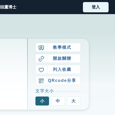
頭鷹博士
登入
教學模式
開啟關聯
列入收藏
QRcode分享
文字大小
小
中
大