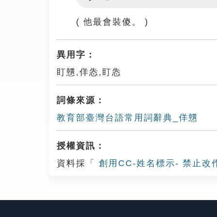
Play
( 他最會裝傻。 )
異用字：
盯戇,佯怣,盯怣
詞條來源：
教育部臺灣台語常用詞辭典_佯戇
授權資訊：
資料採「
創用CC-姓名標示- 禁止改