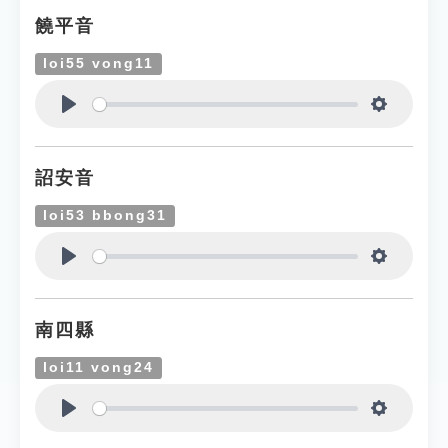
饒平音
loi55 vong11
Play
Settings
詔安音
loi53 bbong31
Play
Settings
南四縣
loi11 vong24
Play
Settings