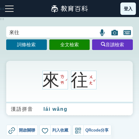
跳
登入
:::
到
主
:::
要
內
語
圖
開
容
注音索引圖示
筆畫索引圖示
部首索引表圖示
言
片
啟
詞條檢索
全文檢索
音讀檢索
搜
搜
鍵
尋
尋
盤
圖
圖
圖
示
示
示
來
往
ㄌ
ㄨ
ˇ
ˊ
ㄞ
ㄤ
網站導覽
漢語拼音
lái wǎng
生字詞彙表
成語故事
開啟關聯
列入收藏
QRcode分享