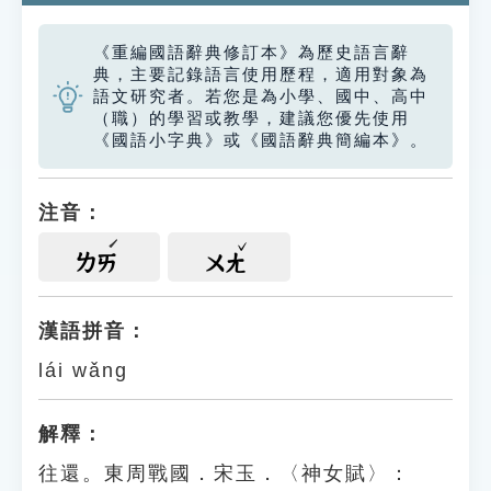
《重編國語辭典修訂本》為歷史語言辭
典，主要記錄語言使用歷程，適用對象為
語文研究者。若您是為小學、國中、高中
（職）的學習或教學，建議您優先使用
《國語小字典》或《國語辭典簡編本》。
注音：
ㄌㄞ
ㄨㄤ
漢語拼音：
lái wǎng
解釋：
往還。東周戰國．宋玉．〈神女賦〉：