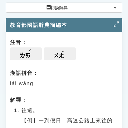
索引選單
切換
切換辭典
知識索引
教育部國語辭典簡編本
單字索引
生命大百科索引
注音：
遊戲專區
ㄌㄞ
ㄨㄤ
教學應用
漢語拼音：
lái wǎng
貓頭鷹博士
解釋：
往還。
【例】一到假日，高速公路上來往的