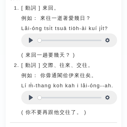
[
動詞
]
來回。
例如：
來往一逝著愛幾日？
Lâi-óng tsi̍t tsuā tio̍h-ài kuí ji̍t?
Play
Settings
( 來回一趟要幾天？ )
[
動詞
]
交際、往來、交往。
例如：
你毋通閣佮伊來往矣。
Lí m̄-thang koh kah i lâi-óng--ah.
Play
Settings
( 你不要再跟他交往了。 )