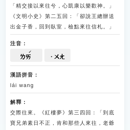
「精交接以來往兮，心凱康以樂歡神。」
《文明小史》第二五回：「卻說王總辦送
出金子香，回到臥室，檢點來往信札。」
注音：
ㄨㄤ
ㄌㄞ
漢語拼音：
lái wang
解釋：
交際往來。《紅樓夢》第三四回：「到底
寶兄弟素日不正，肯和那些人來往，老爺