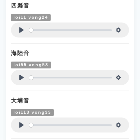
四縣音
loi11 vong24
Play
Settings
海陸音
loi55 vong53
Play
Settings
大埔音
loi113 vong33
Play
Settings