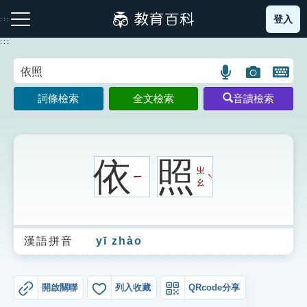
跳
登入
:::
到
主
:::
要
內
語
圖
開
容
注音索引圖示
筆畫索引圖示
部首索引表圖示
言
片
啟
詞條檢索
全文檢索
音讀檢索
搜
搜
鍵
尋
尋
盤
圖
圖
圖
示
示
示
依
照
ㄓ
ㄧ
ˋ
ㄠ
網站導覽
漢語拼音
yī zhào
生字詞彙表
成語故事
開啟關聯
列入收藏
QRcode分享