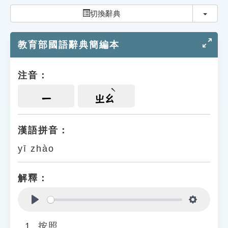
索引選單
切換
切換辭典
知識索引
教育部國語辭典簡編本
單字索引
生命大百科索引
注音：
遊戲專區
ㄧ
ㄓㄠ
教學應用
漢語拼音：
yī zhào
貓頭鷹博士
解釋：
Play
Settings
按照。