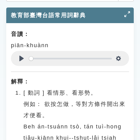
索引選單
教育部臺灣台語常用詞辭典
知識索引
單字索引
音讀：
生命大百科索引
piān-khuànn
遊戲專區
Play
Settings
教學應用
解釋：
貓頭鷹博士
[
動詞
]
看情形、看形勢。
例如：
欲按怎做，等對方條件開出來
才便看。
Beh án-tsuánn tsò, tán tuì-hong
tiâu-kiānn khui--tshut-lâi tsiah