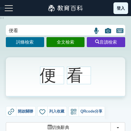
跳
登入
:::
到
主
:::
要
內
語
圖
開
容
注音索引圖示
筆畫索引圖示
部首索引表圖示
言
片
啟
詞條檢索
全文檢索
音讀檢索
搜
搜
鍵
尋
尋
盤
圖
圖
圖
示
示
示
便
看
網站導覽
生字詞彙表
開啟關聯
列入收藏
QRcode分享
成語故事
切換
切換辭典