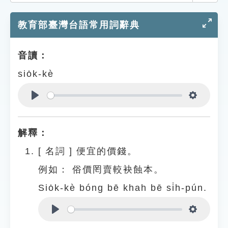
索引選單
教育部臺灣台語常用詞辭典
知識索引
單字索引
音讀：
生命大百科索引
sio̍k-kè
遊戲專區
Play
Settings
教學應用
解釋：
貓頭鷹博士
[
名詞
]
便宜的價錢。
例如：
俗價罔賣較袂蝕本。
Sio̍k-kè bóng bē khah bē si̍h-pún.
Play
Settings