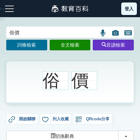
跳
登入
:::
到
主
:::
要
內
語
圖
開
容
注音索引圖示
筆畫索引圖示
部首索引表圖示
言
片
啟
詞條檢索
全文檢索
音讀檢索
搜
搜
鍵
尋
尋
盤
圖
圖
圖
示
示
示
俗
價
網站導覽
生字詞彙表
開啟關聯
列入收藏
QRcode分享
成語故事
切換
切換辭典