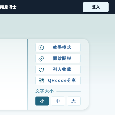
頭鷹博士
登入
教學模式
開啟關聯
列入收藏
QRcode分享
文字大小
小
中
大