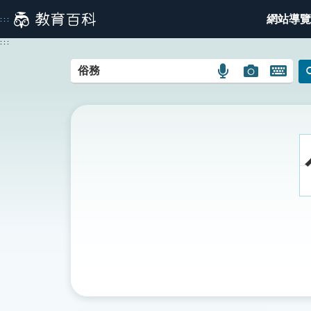
跳
網站導覽
:::
到
主
:::
要
內
語
圖
開
容
言
片
啟
搜
搜
鍵
尋
尋
盤
圖
圖
圖
示
示
示