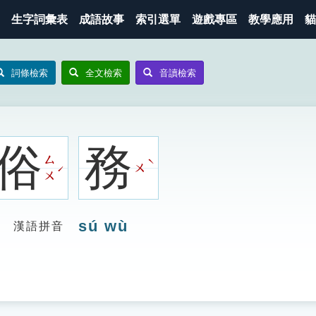
生字詞彙表
成語故事
索引選單
遊戲專區
教學應用
貓
詞條檢索
全文檢索
音讀檢索
俗
務
ㄙ
ˋ
ㄨ
ˊ
ㄨ
sú wù
漢語拼音