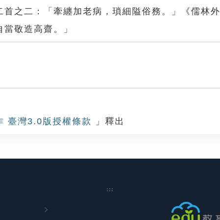
二首之二：「牽纏加老病，瑣細隘俗務。」《儒林
自當敬造高齋。」
作 臺灣3.0版授權條款
」釋出
:::