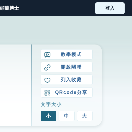
頭鷹博士
登入
教學模式
開啟關聯
列入收藏
QRcode分享
文字大小
小
中
大