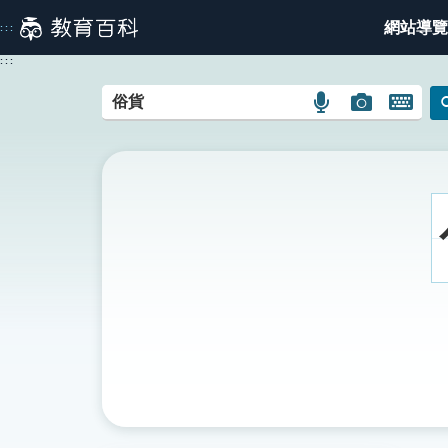
跳
網站導覽
:::
到
主
:::
要
內
語
圖
開
容
言
片
啟
搜
搜
鍵
尋
尋
盤
圖
圖
圖
示
示
示