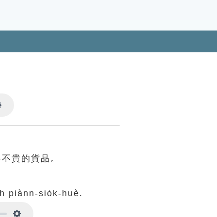
Settings
格不貴的貨品。
h piànn-sio̍k-huè.