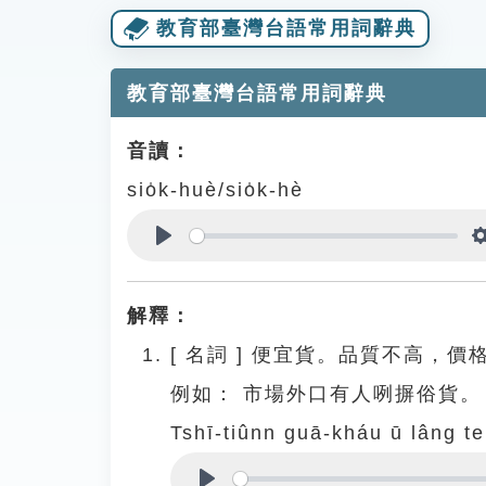
教育部臺灣台語常用詞辭典
教育部臺灣台語常用詞辭典
音讀：
sio̍k-huè/sio̍k-hè
Play
解釋：
[
名詞
]
便宜貨。品質不高，價
例如：
市場外口有人咧摒俗貨。
Tshī-tiûnn guā-kháu ū lâng te