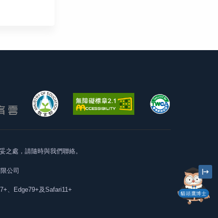
妥之處，請隨時與我們聯絡。
有限公司
57+、Edge79+及Safari11+
貓頭鷹博士