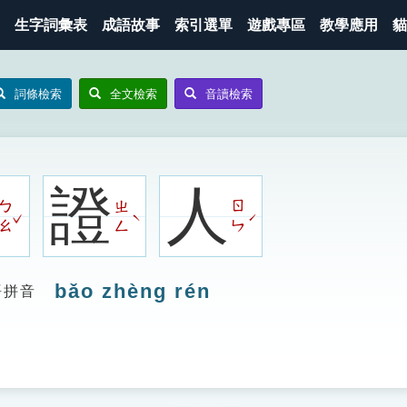
生字詞彙表
成語故事
索引選單
遊戲專區
教學應用
貓
詞條檢索
全文檢索
音讀檢索
證
人
ㄅ
ㄓ
ㄖ
ˇ
ˋ
ˊ
ㄠ
ㄥ
ㄣ
bǎo zhèng rén
語拼音