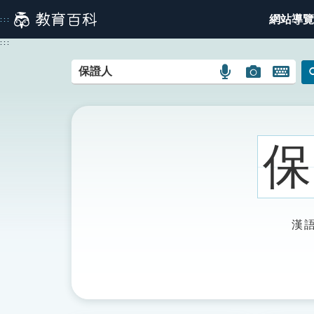
跳
網站導覽
:::
到
主
:::
要
內
語
圖
開
容
言
片
啟
搜
搜
鍵
尋
尋
盤
圖
圖
圖
保
示
示
示
漢