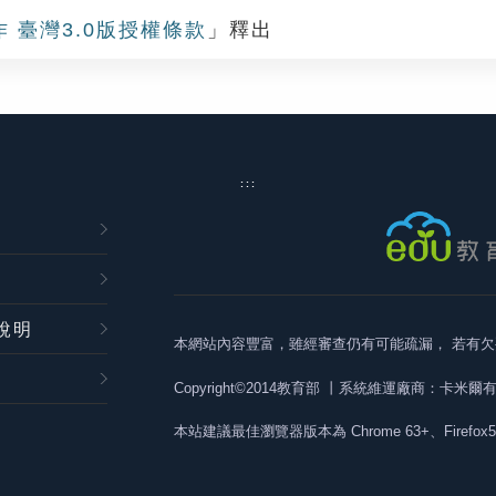
作 臺灣3.0版授權條款
」釋出
:::
說明
本網站內容豐富，雖經審查仍有可能疏漏，
若有欠
Copyright©2014教育部
丨系統維運廠商：卡米爾
本站建議最佳瀏覽器版本為
Chrome 63+、Firefox