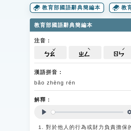
教育部國語辭典簡編本
教
教育部國語辭典簡編本
注音：
ㄅㄠ
ㄓㄥ
ㄖㄣ
漢語拼音：
bǎo zhèng rén
解釋：
Play
對於他人的行為或財力負責擔保