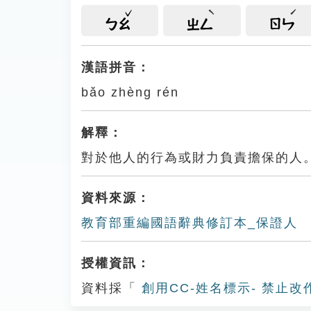
ㄅㄠ
ㄓㄥ
ㄖㄣ
漢語拼音：
bǎo zhèng rén
解釋：
對於他人的行為或財力負責擔保的人
資料來源：
教育部重編國語辭典修訂本_保證人
授權資訊：
資料採「
創用CC-姓名標示- 禁止改