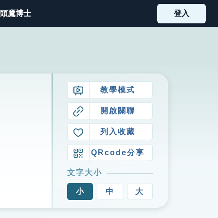
頭鷹博士
登入
教學模式
開啟關聯
列入收藏
QRcode分享
文字大小
小
中
大