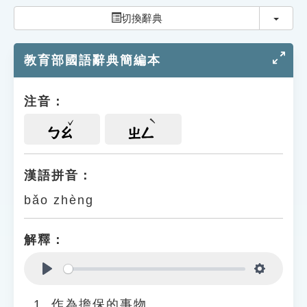
索引選單
切換
切換辭典
知識索引
教育部國語辭典簡編本
單字索引
生命大百科索引
注音：
遊戲專區
ㄅㄠ
ㄓㄥ
教學應用
漢語拼音：
bǎo zhèng
貓頭鷹博士
解釋：
Play
Settings
作為擔保的事物。