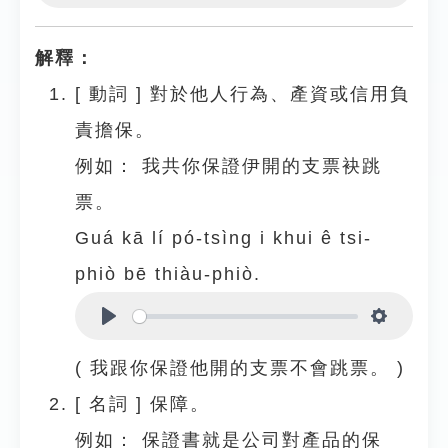
Play
Settings
解釋：
[
動詞
]
對於他人行為、產資或信用負
責擔保。
例如：
我共你保證伊開的支票袂跳
票。
Guá kā lí pó-tsìng i khui ê tsi-
phiò bē thiàu-phiò.
Play
Settings
( 我跟你保證他開的支票不會跳票。 )
[
名詞
]
保障。
例如：
保證書就是公司對產品的保