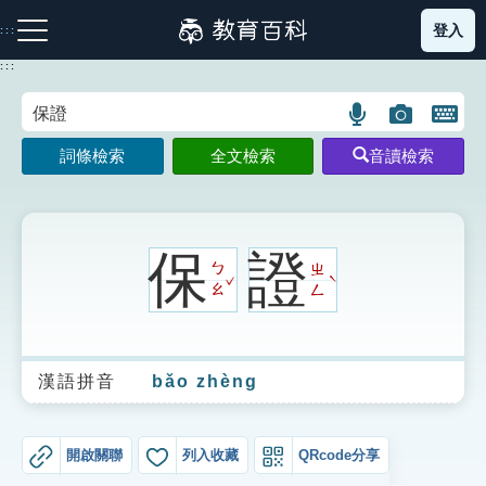
跳
登入
:::
到
主
:::
要
內
語
圖
開
容
注音索引圖示
筆畫索引圖示
部首索引表圖示
言
片
啟
詞條檢索
全文檢索
音讀檢索
搜
搜
鍵
尋
尋
盤
圖
圖
圖
示
示
示
保
證
ㄅ
ㄓ
ˇ
ˋ
ㄠ
ㄥ
網站導覽
漢語拼音
bǎo zhèng
生字詞彙表
成語故事
開啟關聯
列入收藏
QRcode分享