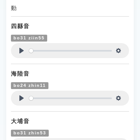
動
四縣音
bo31 ziin55
Play
Settings
海陸音
bo24 zhin11
Play
Settings
大埔音
bo31 zhin53