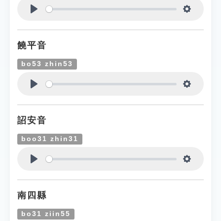
Play
Settings
饒平音
bo53 zhin53
Play
Settings
詔安音
boo31 zhin31
Play
Settings
南四縣
bo31 ziin55