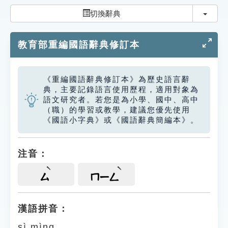
索引選單
切換
切換辭典
知識索引
教育部重編國語辭典修訂本
單字索引
生命大百科索引
《重編國語辭典修訂本》為歷史語言辭
典，主要記錄語言使用歷程，適用對象為
遊戲專區
語文研究者。若您是為小學、國中、高中
（職）的學習或教學，建議您優先使用
《國語小字典》或《國語辭典簡編本》。
教學應用
貓頭鷹博士
注音：
ㄙ
ㄇㄧㄥ
漢語拼音：
sì mìng