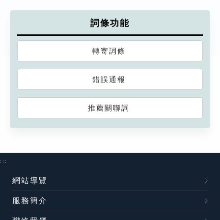
詞條功能
轉寄詞條
錯誤通報
推薦關聯詞
:::
網站導覽
服務簡介