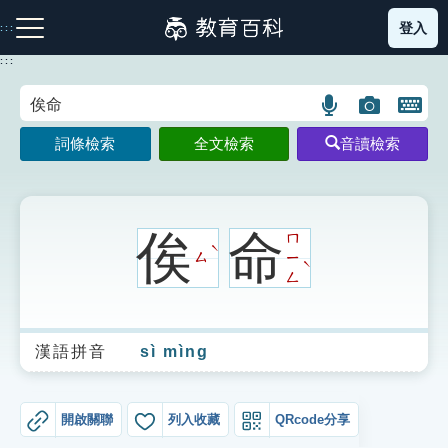
跳
登入
:::
到
主
:::
要
內
語
圖
開
容
注音索引圖示
筆畫索引圖示
部首索引表圖示
言
片
啟
詞條檢索
全文檢索
音讀檢索
搜
搜
鍵
尋
尋
盤
圖
圖
圖
示
示
示
俟
命
ㄇ
ˋ
ㄙ
ㄧ
ˋ
ㄥ
網站導覽
漢語拼音
sì mìng
生字詞彙表
成語故事
開啟關聯
列入收藏
QRcode分享