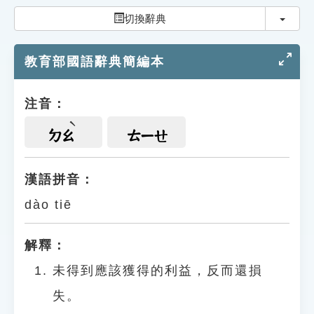
索引選單
切換
切換辭典
知識索引
教育部國語辭典簡編本
單字索引
生命大百科索引
注音：
遊戲專區
ㄉㄠ
ㄊㄧㄝ
教學應用
漢語拼音：
dào tiē
貓頭鷹博士
解釋：
未得到應該獲得的利益，反而還損
失。