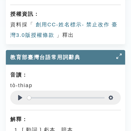
授權資訊：
資料採「
創用CC-姓名標示- 禁止改作 臺
灣3.0版授權條款
」釋出
教育部臺灣台語常用詞辭典
音讀：
tò-thiap
Play
Settings
解釋：
[
動詞
]
虧本、賠本。