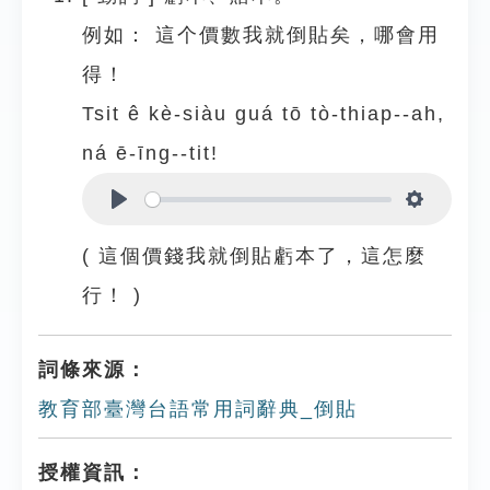
例如：
這个價數我就倒貼矣，哪會用
得！
Tsit ê kè-siàu guá tō tò-thiap--ah,
ná ē-īng--tit!
Play
Settings
( 這個價錢我就倒貼虧本了，這怎麼
行！ )
詞條來源：
教育部臺灣台語常用詞辭典_倒貼
授權資訊：