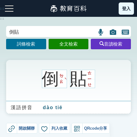
跳
登入
:::
到
主
:::
要
內
語
圖
開
容
注音索引圖示
筆畫索引圖示
部首索引表圖示
言
片
啟
詞條檢索
全文檢索
音讀檢索
搜
搜
鍵
尋
尋
盤
圖
圖
圖
示
示
示
倒
貼
ㄊ
ㄉ
ㄧ
ˋ
ㄠ
ㄝ
網站導覽
漢語拼音
dào tiē
生字詞彙表
成語故事
開啟關聯
列入收藏
QRcode分享