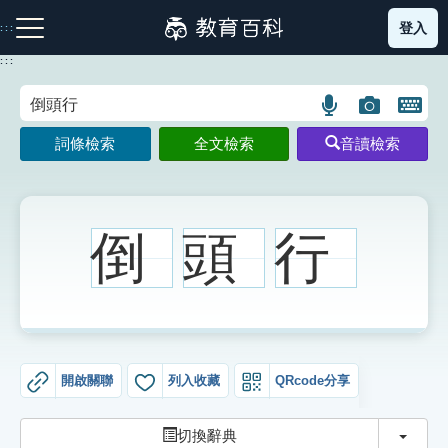
跳
登入
:::
到
主
:::
要
內
語
圖
開
容
注音索引圖示
筆畫索引圖示
部首索引表圖示
言
片
啟
詞條檢索
全文檢索
音讀檢索
搜
搜
鍵
尋
尋
盤
圖
圖
圖
示
示
示
倒
頭
行
網站導覽
生字詞彙表
開啟關聯
列入收藏
QRcode分享
成語故事
切換
切換辭典