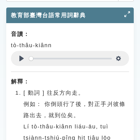
索引選單
教育部臺灣台語常用詞辭典
知識索引
單字索引
音讀：
生命大百科索引
tò-thâu-kiânn
遊戲專區
Play
Settings
教學應用
解釋：
貓頭鷹博士
[
動詞
]
往反方向走。
例如：
你倒頭行了後，對正手爿彼條
路出去，就到位矣。
Lí tò-thâu-kiânn liáu-āu, tuì
tsiànn-tshiú-pîng hit tiâu lōo