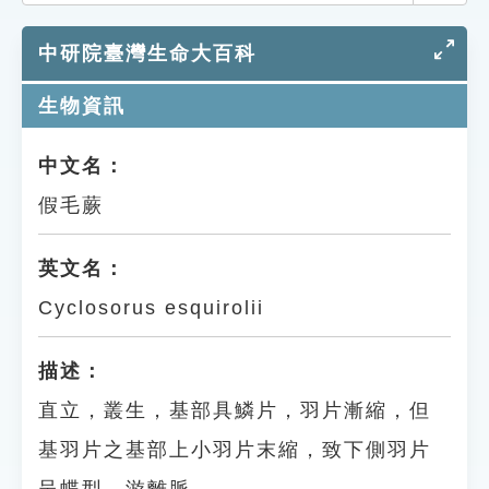
索引選單
中研院臺灣生命大百科
知識索引
單字索引
生物資訊
生命大百科索引
中文名：
假毛蕨
遊戲專區
教學應用
英文名：
Cyclosorus esquirolii
貓頭鷹博士
描述：
直立，叢生，基部具鱗片，羽片漸縮，但
基羽片之基部上小羽片末縮，致下側羽片