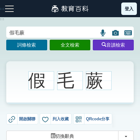
跳
登入
:::
到
主
:::
要
內
語
圖
開
容
注音索引圖示
筆畫索引圖示
部首索引表圖示
言
片
啟
詞條檢索
全文檢索
音讀檢索
搜
搜
鍵
尋
尋
盤
圖
圖
圖
示
示
示
假
毛
蕨
網站導覽
生字詞彙表
開啟關聯
列入收藏
QRcode分享
成語故事
切換
切換辭典