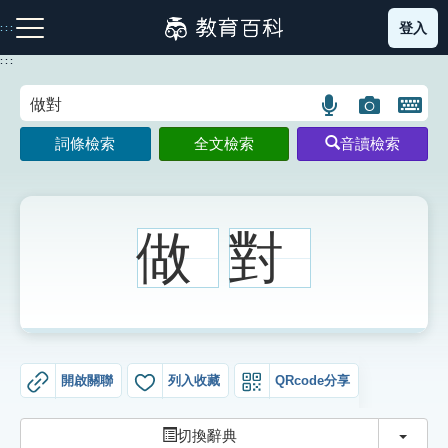
跳
登入
:::
到
主
:::
要
內
語
圖
開
容
注音索引圖示
筆畫索引圖示
部首索引表圖示
言
片
啟
詞條檢索
全文檢索
音讀檢索
搜
搜
鍵
尋
尋
盤
圖
圖
圖
示
示
示
做
對
網站導覽
生字詞彙表
開啟關聯
列入收藏
QRcode分享
成語故事
切換
切換辭典