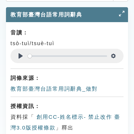
索引選單
教育部臺灣台語常用詞辭典
知識索引
單字索引
音讀：
生命大百科索引
tsò-tuì/tsuè-tuì
遊戲專區
Play
Settings
教學應用
詞條來源：
貓頭鷹博士
教育部臺灣台語常用詞辭典_做對
授權資訊：
資料採「
創用CC-姓名標示- 禁止改作 臺
灣3.0版授權條款
」釋出