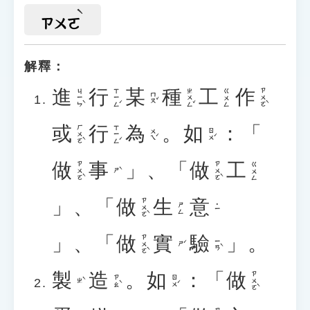
ㄗㄨㄛ
解釋：
進
行
某
種
工
作
ㄐㄧㄣˋ
ㄒㄧㄥˊ
ㄓㄨㄥˇ
ㄗㄨㄛˋ
ㄍㄨㄥ
ㄇㄡˇ
或
行
為
。
如
：「
ㄏㄨㄛˋ
ㄒㄧㄥˊ
ㄨㄟˊ
ㄖㄨˊ
做
事
」、「
做
工
ㄗㄨㄛˋ
ㄗㄨㄛˋ
ㄍㄨㄥ
ㄕˋ
」、「
做
生
意
ㄗㄨㄛˋ
ㄕㄥ
˙ㄧ
」、「
做
實
驗
」。
ㄗㄨㄛˋ
ㄧㄢˋ
ㄕˊ
製
造
。
如
：「
做
ㄗㄨㄛˋ
ㄗㄠˋ
ㄖㄨˊ
ㄓˋ