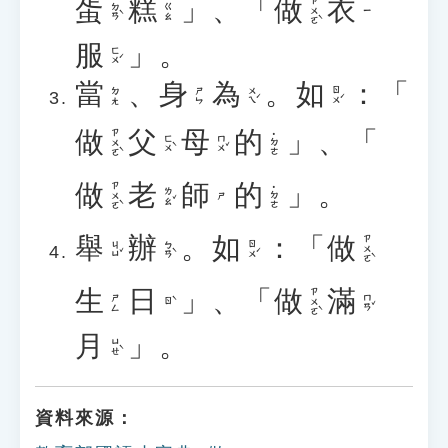
蛋
糕
」、「
做
衣
ㄗㄨㄛˋ
ㄉㄢˋ
ㄍㄠ
ㄧ
服
」。
ㄈㄨˊ
當
、
身
為
。
如
：「
ㄨㄟˊ
ㄖㄨˊ
ㄉㄤ
ㄕㄣ
做
父
母
的
」、「
ㄗㄨㄛˋ
˙ㄉㄜ
ㄈㄨˋ
ㄇㄨˇ
做
老
師
的
」。
ㄗㄨㄛˋ
˙ㄉㄜ
ㄌㄠˇ
ㄕ
舉
辦
。
如
：「
做
ㄗㄨㄛˋ
ㄐㄩˇ
ㄅㄢˋ
ㄖㄨˊ
生
日
」、「
做
滿
ㄗㄨㄛˋ
ㄇㄢˇ
ㄕㄥ
ㄖˋ
月
」。
ㄩㄝˋ
資料來源：