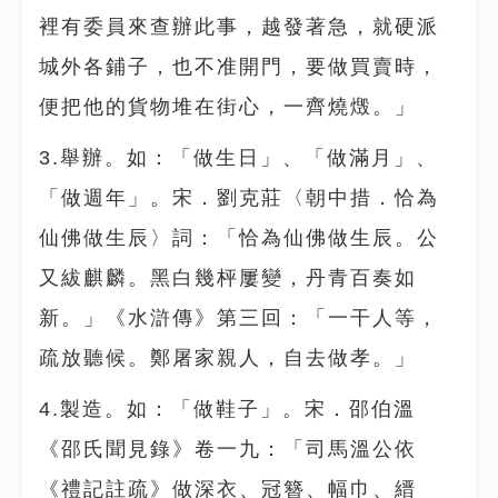
裡有委員來查辦此事，越發著急，就硬派
城外各鋪子，也不准開門，要做買賣時，
便把他的貨物堆在街心，一齊燒燬。」
3.舉辦。如：「做生日」、「做滿月」、
「做週年」。宋．劉克莊〈朝中措．恰為
仙佛做生辰〉詞：「恰為仙佛做生辰。公
又紱麒麟。黑白幾枰屢變，丹青百奏如
新。」《水滸傳》第三回：「一干人等，
疏放聽候。鄭屠家親人，自去做孝。」
4.製造。如：「做鞋子」。宋．邵伯溫
《邵氏聞見錄》卷一九：「司馬溫公依
《禮記註疏》做深衣、冠簪、幅巾、縉