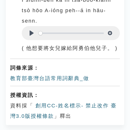
I siūnn-beh kā in tsa-bóo-kiánn
tsò hōo A-ióng peh--á in hāu-
senn.
Play
Settings
( 他想要將女兒嫁給阿勇伯他兒子。 )
詞條來源：
教育部臺灣台語常用詞辭典_做
授權資訊：
資料採「
創用CC-姓名標示- 禁止改作 臺
灣3.0版授權條款
」釋出