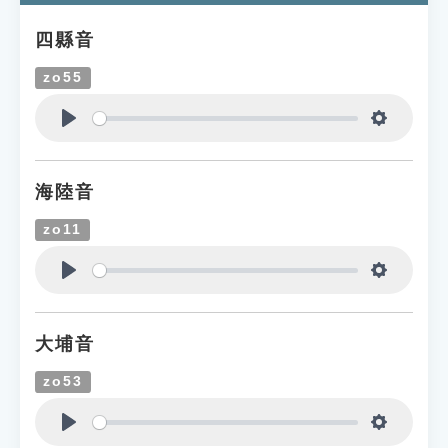
四縣音
zo55
Play
Settings
海陸音
zo11
Play
Settings
大埔音
zo53
Play
Settings