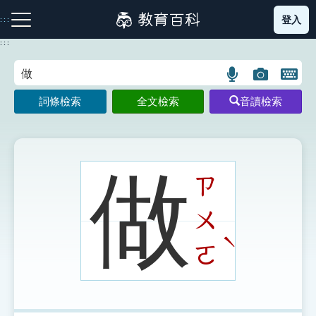
跳
登入
:::
到
主
:::
要
內
語
圖
開
容
注音索引圖示
筆畫索引圖示
部首索引表圖示
言
片
啟
詞條檢索
全文檢索
音讀檢索
搜
搜
鍵
尋
尋
盤
圖
圖
圖
示
示
示
做
ㄗ
ㄨ
網站導覽
ˋ
ㄛ
生字詞彙表
成語故事