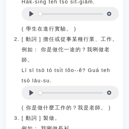
Ha̍k-sing teh tsò si̍t-giām.
Play
Settings
( 學生在進行實驗。 )
[
動詞
]
擔任或從事某種行業、工作。
例如：
你是做佗一途的？我咧做老
師。
Lí sī tsò tó tsi̍t tôo--ê? Guá teh
tsò lāu-su.
Play
Settings
( 你是做什麼工作的？我是老師。 )
[
動詞
]
製做。
例如：
我咧做長衫。