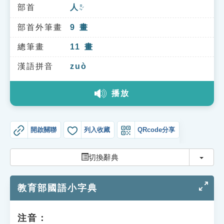
索引選單
部首
人
ㄖㄣˊ
知識索引
部首外筆畫
9
畫
單字索引
總筆畫
11
畫
生命大百科索引
漢語拼音
zuò
播放
遊戲專區
教學應用
開啟關聯
列入收藏
QRcode分享
貓頭鷹博士
切換
切換辭典
教育部國語小字典
注音：