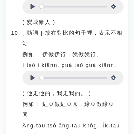
Play
Settings
( 變成敵人 )
[
動詞
]
放在對比的句子裡，表示不相
涉。
例如：
伊做伊行，我做我行。
I tsò i kiânn, guá tsò guá kiânn.
Play
Settings
( 他走他的，我走我的。 )
例如：
紅豆做紅豆囥，綠豆做綠豆
囥。
Âng-tāu tsò âng-tāu khǹg, li̍k-tāu