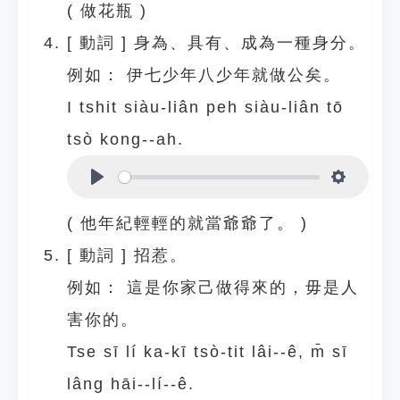
( 做花瓶 )
[
動詞
]
身為、具有、成為一種身分。
例如：
伊七少年八少年就做公矣。
I tshit siàu-liân peh siàu-liân tō
tsò kong--ah.
Play
Settings
( 他年紀輕輕的就當爺爺了。 )
[
動詞
]
招惹。
例如：
這是你家己做得來的，毋是人
害你的。
Tse sī lí ka-kī tsò-tit lâi--ê, m̄ sī
lâng hāi--lí--ê.