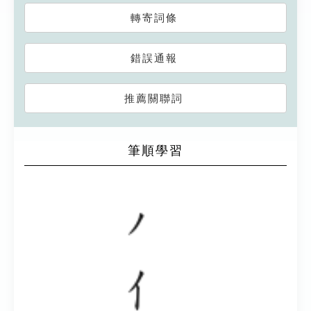
轉寄詞條
錯誤通報
推薦關聯詞
筆順學習