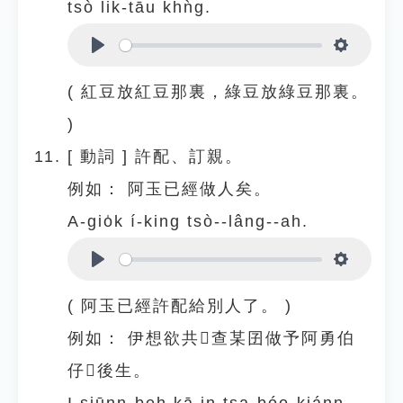
tsò li̍k-tāu khǹg.
Play
Settings
( 紅豆放紅豆那裏，綠豆放綠豆那裏。
)
[
動詞
]
許配、訂親。
例如：
阿玉已經做人矣。
A-gio̍k í-king tsò--lâng--ah.
Play
Settings
( 阿玉已經許配給別人了。 )
例如：
伊想欲共𪜶查某囝做予阿勇伯
仔𪜶後生。