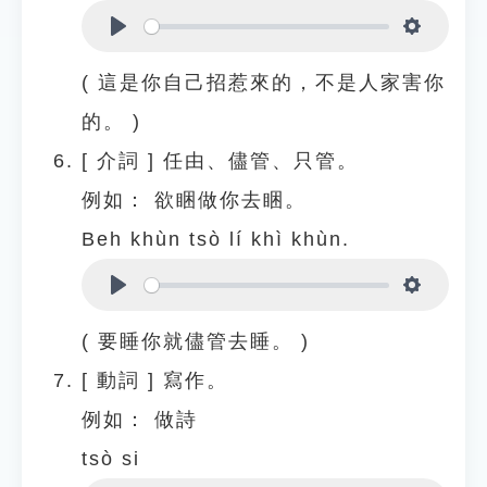
Play
Settings
( 這是你自己招惹來的，不是人家害你
的。 )
[
介詞
]
任由、儘管、只管。
例如：
欲睏做你去睏。
Beh khùn tsò lí khì khùn.
Play
Settings
( 要睡你就儘管去睡。 )
[
動詞
]
寫作。
例如：
做詩
tsò si