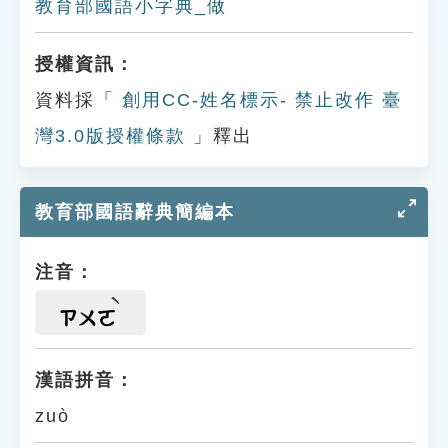
教育部國語小字典_做
授權資訊：
資料採「
創用CC-姓名標示- 禁止改作 臺
灣3.0版授權條款
」釋出
教育部國語辭典簡編本
注音：
ㄗㄨㄛ
漢語拼音：
zuò