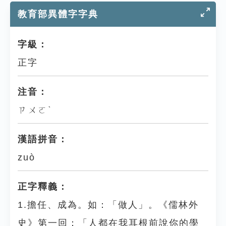
教育部異體字字典
字級：
正字
注音：
ㄗㄨㄛˋ
漢語拼音：
zuò
正字釋義：
1.擔任、成為。如：「做人」。《儒林外
史》第一回：「人都在我耳根前說你的學