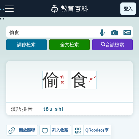
跳
登入
:::
到
主
:::
要
內
語
圖
開
容
注音索引圖示
筆畫索引圖示
部首索引表圖示
言
片
啟
詞條檢索
全文檢索
音讀檢索
搜
搜
鍵
尋
尋
盤
圖
圖
圖
示
示
示
偷
食
ㄊ
ˊ
ㄕ
ㄡ
網站導覽
漢語拼音
tōu shí
生字詞彙表
成語故事
開啟關聯
列入收藏
QRcode分享