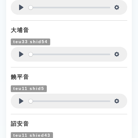
Play
Settings
大埔音
teu33 shid54
Play
Settings
饒平音
teu11 shid5
Play
Settings
詔安音
teu11 shied43