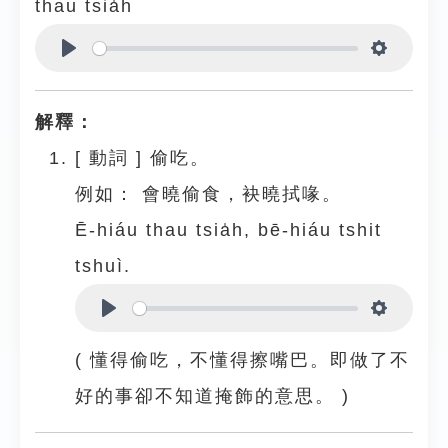
thau tsia̍h
Play
Settings
解釋：
[
動詞
]
偷吃。
例如：
會曉偷食，袂曉拭喙。
Ē-hiáu thau tsia̍h, bē-hiáu tshit
tshuì.
Play
Settings
( 懂得偷吃，不懂得擦嘴巴。即做了不
好的事卻不知道掩飾的意思。 )