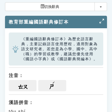
索引選單
切換
切換辭典
知識索引
教育部重編國語辭典修訂本
單字索引
生命大百科索引
《重編國語辭典修訂本》為歷史語言辭
典，主要記錄語言使用歷程，適用對象為
遊戲專區
語文研究者。若您是為小學、國中、高中
（職）的學習或教學，建議您優先使用
《國語小字典》或《國語辭典簡編本》。
教學應用
貓頭鷹博士
注音：
ㄊㄡ
ㄕ
漢語拼音：
tōu shí