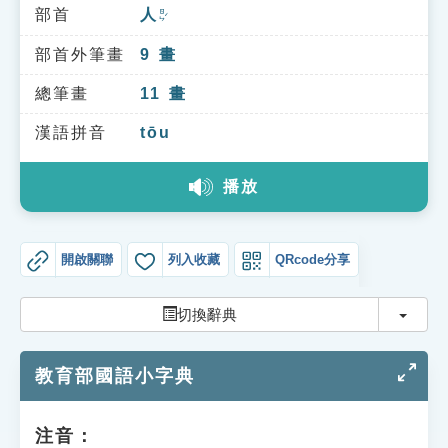
索引選單
部首
人
ㄖㄣˊ
知識索引
部首外筆畫
9
畫
單字索引
總筆畫
11
畫
生命大百科索引
漢語拼音
tōu
播放
遊戲專區
教學應用
開啟關聯
列入收藏
QRcode分享
貓頭鷹博士
切換
切換辭典
教育部國語小字典
注音：