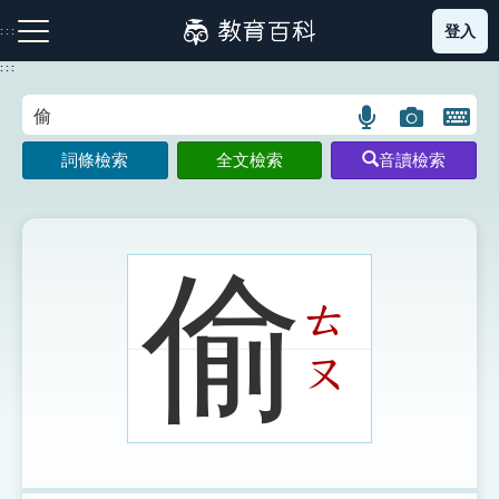
跳
登入
:::
到
主
:::
要
內
語
圖
開
容
注音索引圖示
筆畫索引圖示
部首索引表圖示
言
片
啟
詞條檢索
全文檢索
音讀檢索
搜
搜
鍵
尋
尋
盤
圖
圖
圖
示
示
示
偷
ㄊ
網站導覽
ㄡ
生字詞彙表
成語故事