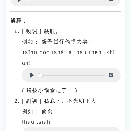
Play
Settings
解釋：
[
動詞
]
竊取。
例如：
錢予賊仔偷提去矣！
Tsînn hōo tsha̍t-á thau-the̍h--khì--
ah!
Play
Settings
( 錢被小偷偷走了！ )
[
副詞
]
私底下、不光明正大。
例如：
偷食
thau tsia̍h