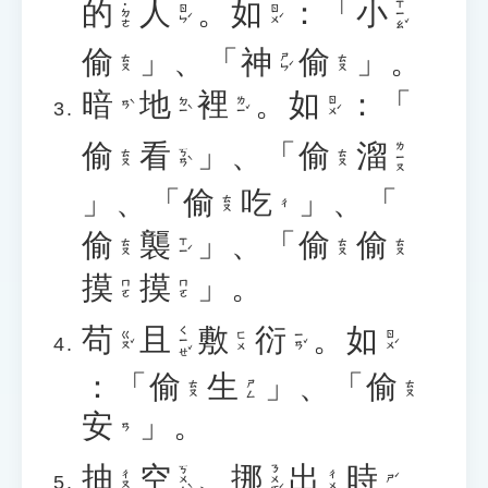
的
人
。
如
：「
小
ㄒㄧㄠˇ
˙ㄉㄜ
ㄖㄣˊ
ㄖㄨˊ
偷
」、「
神
偷
」。
ㄕㄣˊ
ㄊㄡ
ㄊㄡ
暗
地
裡
。
如
：「
ㄉㄧˋ
ㄌㄧˇ
ㄖㄨˊ
ㄢˋ
偷
看
」、「
偷
溜
ㄌㄧㄡ
ㄎㄢˋ
ㄊㄡ
ㄊㄡ
」、「
偷
吃
」、「
ㄊㄡ
ㄔ
偷
襲
」、「
偷
偷
ㄒㄧˊ
ㄊㄡ
ㄊㄡ
ㄊㄡ
摸
摸
」。
ㄇㄛ
ㄇㄛ
苟
且
敷
衍
。
如
ㄑㄧㄝˇ
ㄍㄡˇ
ㄧㄢˇ
ㄖㄨˊ
ㄈㄨ
：「
偷
生
」、「
偷
ㄊㄡ
ㄕㄥ
ㄊㄡ
安
」。
ㄢ
抽
空
、
挪
出
時
ㄎㄨㄥˋ
ㄋㄨㄛˊ
ㄔㄡ
ㄔㄨ
ㄕˊ