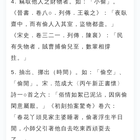
4. 竊取他人之財物者。如：「小偷」。
《晉書．卷八○．列傳．王羲之》：「夜臥
齋中，而有偷人入其室，盜物都盡。」
《宋史．卷三二一．列傳．陳襄》：「民
有失物者，賊曹捕偷兒至，數輩相撐
拄。」
5. 抽出、挪出（時間）。如：「偷空」、
「偷閒」。宋．范成大〈丙午新正書懷〉
詩一○首之六：「俗情如絮已泥沾，因病偷
閑意屬厭。」《初刻拍案驚奇》卷六：
「春花丫頭見家主婆睡著，偷著浮生半日
閒，小師父引著他自去吃東西頑耍去
了。」