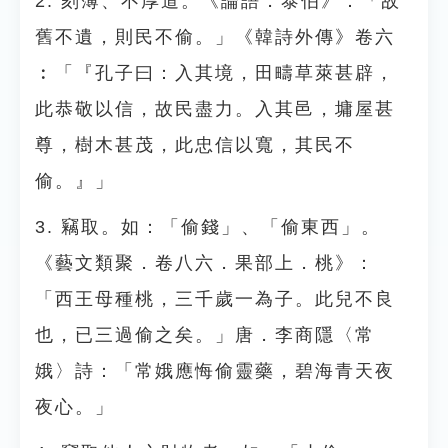
2. 刻薄、不厚道。《論語．泰伯》：「故
舊不遺，則民不偷。」《韓詩外傳》卷六
︰「『孔子曰：入其境，田疇草萊甚辟，
此恭敬以信，故民盡力。入其邑，墉屋甚
尊，樹木甚茂，此忠信以寬，其民不
偷。』」
3. 竊取。如：「偷錢」、「偷東西」。
《藝文類聚．卷八六．果部上．桃》：
「西王母種桃，三千歲一為子。此兒不良
也，已三過偷之矣。」唐．李商隱〈常
娥〉詩：「常娥應悔偷靈藥，碧海青天夜
夜心。」