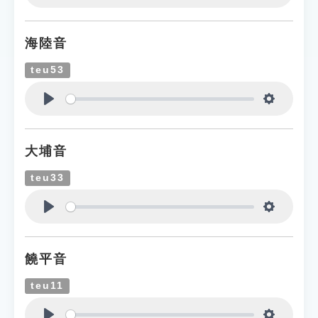
Play
Settings
海陸音
teu53
Play
Settings
大埔音
teu33
Play
Settings
饒平音
teu11