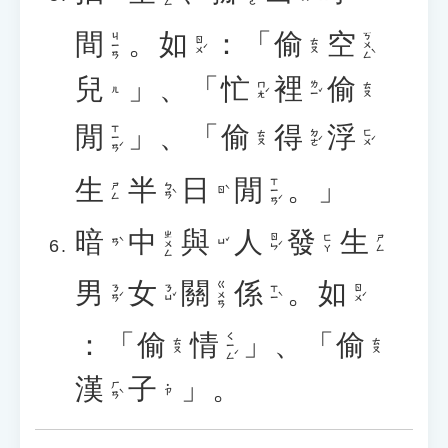
間
。
如
：「
偷
空
ㄎㄨㄥˋ
ㄐㄧㄢ
ㄖㄨˊ
ㄊㄡ
兒
」、「
忙
裡
偷
ㄇㄤˊ
ㄌㄧˇ
ㄊㄡ
ㄦ
閒
」、「
偷
得
浮
ㄒㄧㄢˊ
ㄉㄜˊ
ㄈㄨˊ
ㄊㄡ
生
半
日
閒
。」
ㄒㄧㄢˊ
ㄅㄢˋ
ㄕㄥ
ㄖˋ
暗
中
與
人
發
生
ㄓㄨㄥ
ㄖㄣˊ
ㄈㄚ
ㄕㄥ
ㄢˋ
ㄩˇ
男
女
關
係
。
如
ㄍㄨㄢ
ㄋㄢˊ
ㄋㄩˇ
ㄒㄧˋ
ㄖㄨˊ
：「
偷
情
」、「
偷
ㄑㄧㄥˊ
ㄊㄡ
ㄊㄡ
漢
子
」。
ㄏㄢˋ
˙ㄗ