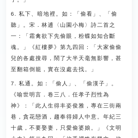
6. 私下、暗地裡。如：「偷看」、「偷
聽」。宋．林逋〈山園小梅〉詩二首之
一：「霜禽欲下先偷眼，粉蝶如知合斷
魂。」《紅樓夢》第九四回：「大家偷偷
兒的各處搜尋，鬧了大半天毫無影響，甚
至翻箱倒籠，實在沒處去找。」
7. 私通。如：「偷人」、「偷漢子」。
《喻世明言．卷三八．任孝子烈性為
神》：「此人生得丰姿俊雅，專在三街兩
巷，貪花戀酒，趨奉得婦人中意。年紀三
十歲，不要娶妻，只愛偷婆娘。」《文明