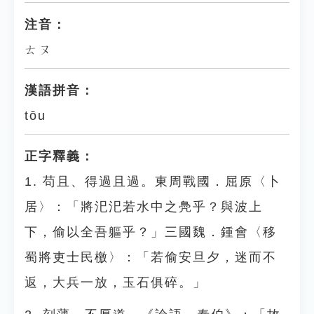
注音：
ㄊㄡ
漢語拼音：
tōu
正字釋義：
1. 苟且、得過且過。東周戰國．屈原〈卜
居〉：「將汜汜若水中之鳧乎？與波上
下，偷以全吾軀乎？」三國魏．鍾會〈移
蜀將吏士民檄〉：「若偷安旦夕，迷而不
返，大兵一放，玉石俱碎。」