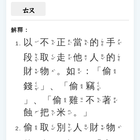
ㄊㄡ
解釋：
以
不
正
當
的
手
˙ㄉㄜ
ㄅㄨˊ
ㄓㄥˋ
ㄉㄤˋ
ㄕㄡˇ
ㄧˇ
段
取
走
他
人
的
ㄉㄨㄢˋ
˙ㄉㄜ
ㄑㄩˇ
ㄗㄡˇ
ㄖㄣˊ
ㄊㄚ
財
物
。
如
：「
偷
ㄘㄞˊ
ㄖㄨˊ
ㄊㄡ
ㄨˋ
錢
」、「
偷
竊
ㄑㄧㄢˊ
ㄑㄧㄝˋ
ㄊㄡ
」、「
偷
雞
不
著
ㄅㄨˋ
ㄓㄠˊ
ㄊㄡ
ㄐㄧ
蝕
把
米
。」
ㄅㄚˇ
ㄇㄧˇ
ㄕˊ
偷
取
別
人
財
物
ㄅㄧㄝˊ
ㄑㄩˇ
ㄖㄣˊ
ㄘㄞˊ
ㄊㄡ
ㄨˋ