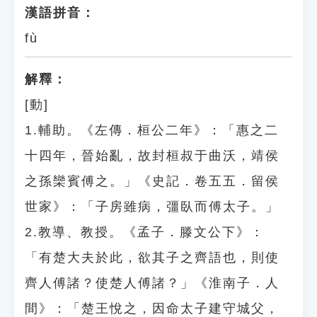
漢語拼音：
fù
解釋：
[動]
1.輔助。《左傳．桓公二年》：「惠之二
十四年，晉始亂，故封桓叔于曲沃，靖侯
之孫欒賓傅之。」《史記．卷五五．留侯
世家》：「子房雖病，彊臥而傅太子。」
2.教導、教授。《孟子．滕文公下》：
「有楚大夫於此，欲其子之齊語也，則使
齊人傅諸？使楚人傅諸？」《淮南子．人
間》：「楚王悅之，因命太子建守城父，