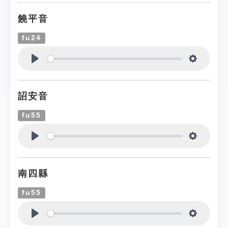
饒平音
fu24
Play
Settings
詔安音
fu55
Play
Settings
南四縣
fu55
Play
Settings