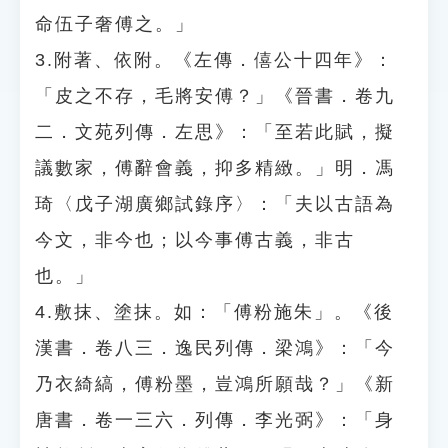
命伍子奢傅之。」
3.附著、依附。《左傳．僖公十四年》：
「皮之不存，毛將安傅？」《晉書．卷九
二．文苑列傳．左思》：「至若此賦，擬
議數家，傅辭會義，抑多精緻。」明．馮
琦〈戊子湖廣鄉試錄序〉：「夫以古語為
今文，非今也；以今事傅古義，非古
也。」
4.敷抹、塗抹。如：「傅粉施朱」。《後
漢書．卷八三．逸民列傳．梁鴻》：「今
乃衣綺縞，傅粉墨，豈鴻所願哉？」《新
唐書．卷一三六．列傳．李光弼》：「身