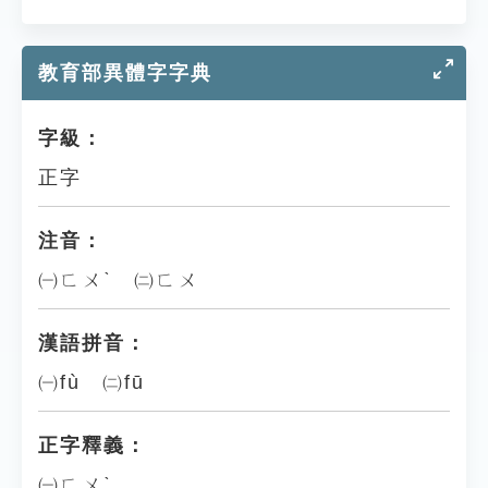
教育部異體字字典
字級：
正字
注音：
㈠ㄈㄨˋ ㈡ㄈㄨ
漢語拼音：
㈠fù ㈡fū
正字釋義：
㈠ㄈㄨˋ