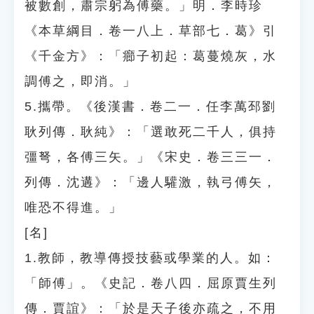
被數創，肅宗躬為傅藥。」明．李時珍
《本草綱目．卷一八上．草部七．葛》引
《千金方》：「癤子初起：葛蔓燒灰，水
調傅之，即消。」
5.攜帶。《後漢書．卷二一．任李萬邳劉
耿列傳．耿純》：「選敢死二千人，俱持
彊弩，各傅三矢。」《宋史．卷三三一．
列傳．沈遘》：「邊人驩激，執弓傅矢，
唯恐不得進。」
[名]
1.教師，教導傳授技藝或學業的人。如：
「師傅」。《史記．卷八四．屈原賈生列
傳．賈誼》：「於是天子後亦疏之，不用