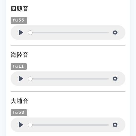
四縣音
fu55
Play
Settings
海陸音
fu11
Play
Settings
大埔音
fu53
Play
Settings