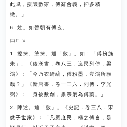
此賦，擬議數家，傅辭會義，抑多精
緻。」
6. 姓。如晉朝有傅玄。
㈡ㄈㄨ
1. 擦抹、塗抹。通「敷」。如：「傅粉施
朱」。《後漢書．卷八三．逸民列傳．梁
鴻》：「今乃衣綺縞，傅粉墨，豈鴻所願
哉？」《新唐書．卷一三六．列傳．李光
弼》：「身被數創，肅宗躬為傅藥。」
2. 陳述。通「敷」。《史記．卷三八．宋
微子世家》︰「凡厥庶民，極之傅言，是