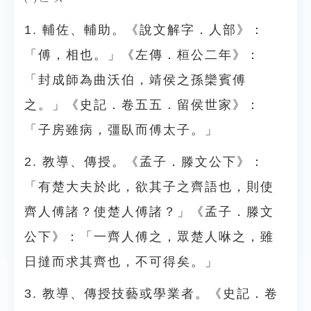
1. 輔佐、輔助。《說文解字．人部》：
「傅，相也。」《左傳．桓公二年》：
「封成師為曲沃伯，靖侯之孫欒賓傅
之。」《史記．卷五五．留侯世家》：
「子房雖病，彊臥而傅太子。」
2. 教導、傳授。《孟子．滕文公下》：
「有楚大夫於此，欲其子之齊語也，則使
齊人傅諸？使楚人傅諸？」《孟子．滕文
公下》：「一齊人傅之，眾楚人咻之，雖
日撻而求其齊也，不可得矣。」
3. 教導、傳授技藝或學業者。《史記．卷