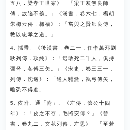
五八．梁孝王世家》：「梁王襄無良師
傅，故陷不義。」《漢書．卷六七．楊胡
朱梅云傳．梅福》：「當與之賢師良傅，
教以忠孝之道。」
4. 攜帶。《後漢書．卷二一．任李萬邳劉
耿列傳．耿純》：「選敢死二千人，俱持
彊弩，各傅三矢。」《宋史．卷三三一．
列傳．沈遘》：「邊人驩激，執弓傅矢，
唯恐不得進。」
5. 依附。通「附」。《左傳．僖公十四
年》：「皮之不存，毛將安傅？」《晉
書．卷九二．文苑列傳．左思》：「至若