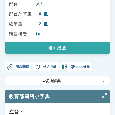
索引選單
部首
人
ㄖㄣˊ
知識索引
部首外筆畫
10
畫
單字索引
總筆畫
12
畫
生命大百科索引
漢語拼音
fù
播放
遊戲專區
教學應用
開啟關聯
列入收藏
QRcode分享
貓頭鷹博士
切換
切換辭典
教育部國語小字典
注音：