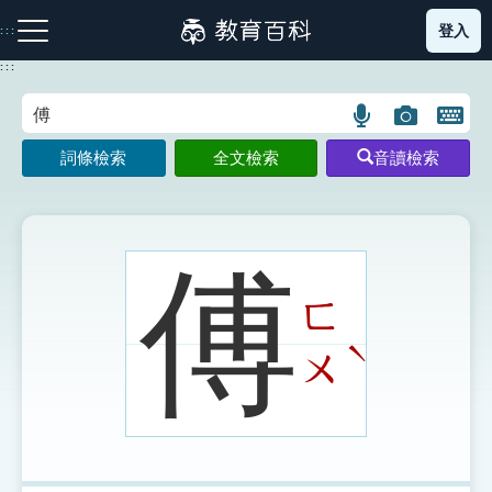
跳
登入
:::
到
主
:::
要
內
語
圖
開
容
注音索引圖示
筆畫索引圖示
部首索引表圖示
言
片
啟
詞條檢索
全文檢索
音讀檢索
搜
搜
鍵
尋
尋
盤
圖
圖
圖
示
示
示
傅
ㄈ
網站導覽
ˋ
ㄨ
生字詞彙表
成語故事