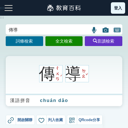
跳
登入
:::
到
主
:::
要
內
語
圖
開
容
注音索引圖示
筆畫索引圖示
部首索引表圖示
言
片
啟
詞條檢索
全文檢索
音讀檢索
搜
搜
鍵
尋
尋
盤
圖
圖
圖
示
示
示
傳
導
ㄔ
ㄉ
ˇ
ㄨ
ˊ
ㄠ
ㄢ
網站導覽
漢語拼音
chuán dǎo
生字詞彙表
成語故事
開啟關聯
列入收藏
QRcode分享