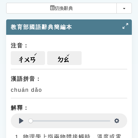
索引選單
切換
切換辭典
知識索引
教育部國語辭典簡編本
單字索引
生命大百科索引
注音：
遊戲專區
ㄔㄨㄢ
ㄉㄠ
教學應用
漢語拼音：
chuán dǎo
貓頭鷹博士
解釋：
Play
Settings
物理學上指兩物體接觸時，溫度或電