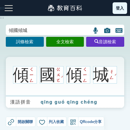
跳
登入
:::
到
主
:::
要
內
語
圖
開
容
注音索引圖示
筆畫索引圖示
部首索引表圖示
言
片
啟
詞條檢索
全文檢索
音讀檢索
搜
搜
鍵
尋
尋
盤
圖
圖
圖
示
示
示
傾
國
傾
城
ㄑ
ㄍ
ㄑ
ㄔ
ㄧ
ㄨ
ㄧ
ˊ
ˊ
ㄥ
ㄥ
ㄛ
ㄥ
網站導覽
漢語拼音
qīng guó qīng chéng
生字詞彙表
成語故事
開啟關聯
列入收藏
QRcode分享