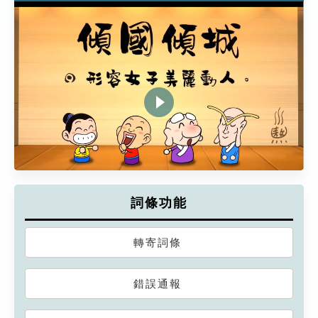
詞條功能
轉寄詞條
錯誤通報