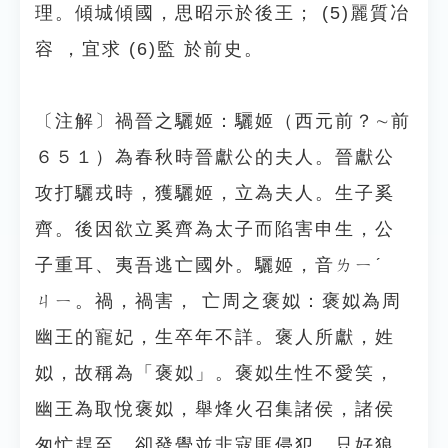
理。傾城傾國，思昭示於後王； (5)麗質冶
容 ，宜求 (6)監 於前史。
〔注解〕禍晉之驪姬：驪姬（西元前？∼前
６５１）為春秋時晉獻公的夫人。晉獻公
攻打驪戎時，獲驪姬，立為夫人。生子奚
齊。後因欲立奚齊為太子而陷害申生，公
子重耳、夷吾逃亡國外。驪姬，音ㄌㄧˊ
ㄐㄧ。禍，禍害， 亡周之褒姒：褒姒為周
幽王的寵妃，生卒年不詳。褒人所獻，姓
姒，故稱為「褒姒」。褒姒生性不愛笑，
幽王為取悅褒姒，舉烽火召集諸侯，諸侯
匆忙趕至，卻發覺並非寇匪侵犯，只好狼