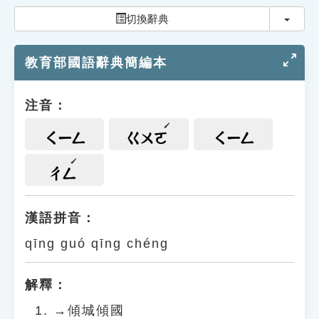
索引選單
切換
切換辭典
知識索引
教育部國語辭典簡編本
單字索引
生命大百科索引
注音：
遊戲專區
ㄑㄧㄥ
ㄍㄨㄛ
ㄑㄧㄥ
教學應用
ㄔㄥ
貓頭鷹博士
漢語拼音：
qīng guó qīng chéng
解釋：
→傾城傾國