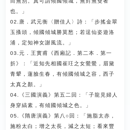
而無別。真可謂傾國傾城，無對無雙者
也。」
02.唐．武元衡〈贈佳人〉詩：「步搖金翠
玉搔頭，傾國傾城勝莫愁；若逞仙姿遊洛
浦，定知神女謝風流。」
03.元．王實甫《西廂記．第二本．第一
折》：「近知先相國崔玨之女鶯鶯，眉黛
青顰，蓮臉生春，有傾國傾城之容，西子
太真之顏。」
04.《三國演義》第五二回：「子龍見婦人
身穿縞素，有傾國傾城之色。」
05.《隋唐演義》第八○回：「施脂太赤，
施粉太白；增之太長，減之太短；看來豐