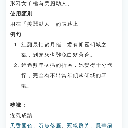
形容女子極為美麗動人。
使用類別
用在「美麗動人」的表述上。
例句
紅顏最怕歲月催，縱有傾國傾城之
貌，到頭來也難免白髮蒼蒼。
經過數年病痛的折磨，她變得十分憔
悴，完全看不出當年傾國傾城的容
貌。
辨識：
近義成語
天香國色
、
沉魚落雁
、
冠絕群芳
、
風華絕