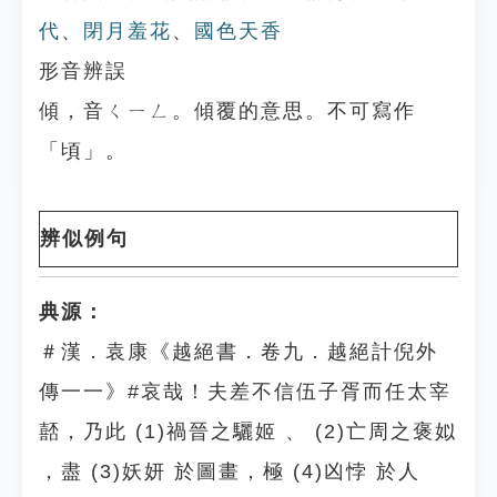
代
、
閉月羞花
、
國色天香
形音辨誤
傾，音ㄑㄧㄥ。傾覆的意思。不可寫作
「頃」。
辨似例句
典源：
＃漢．袁康《越絕書．卷九．越絕計倪外
傳一一》#哀哉！夫差不信伍子胥而任太宰
嚭，乃此 (1)禍晉之驪姬 、 (2)亡周之褒姒
，盡 (3)妖妍 於圖畫，極 (4)凶悖 於人