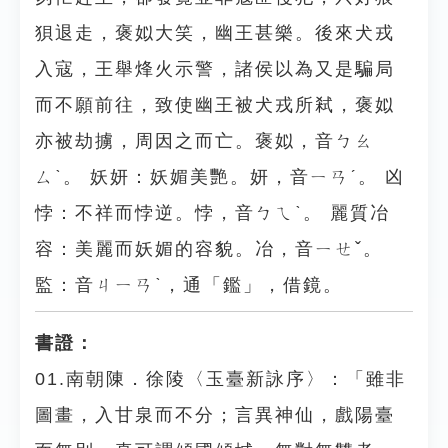
狽退走，褒姒大笑，幽王甚樂。後來犬戎
入寇，王舉烽火示警，諸侯以為又是騙局
而不願前往，致使幽王被犬戎所弒，褒姒
亦被劫擄，周因之而亡。褒姒，音ㄅㄠ
ㄙˋ。 妖妍：妖媚美艷。妍，音ㄧㄢˊ。 凶
悖：不祥而悖逆。悖，音ㄅㄟˋ。 麗質冶
容：美麗而妖媚的容貌。冶，音ㄧㄝˇ。
監：音ㄐㄧㄢˋ，通「鑑」，借鏡。
書證：
01.南朝陳．徐陵〈玉臺新詠序〉：「雖非
圖畫，入甘泉而不分；言異神仙，戲陽臺