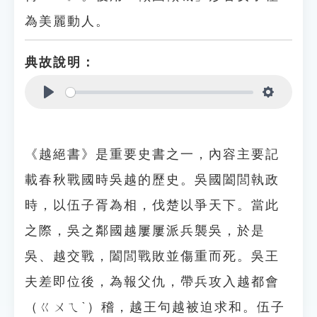
為美麗動人。
典故說明：
Play
Settings
《越絕書》是重要史書之一，內容主要記
載春秋戰國時吳越的歷史。吳國闔閭執政
時，以伍子胥為相，伐楚以爭天下。當此
之際，吳之鄰國越屢屢派兵襲吳，於是
吳、越交戰，闔閭戰敗並傷重而死。吳王
夫差即位後，為報父仇，帶兵攻入越都會
（ㄍㄨㄟˋ）稽，越王句越被迫求和。伍子