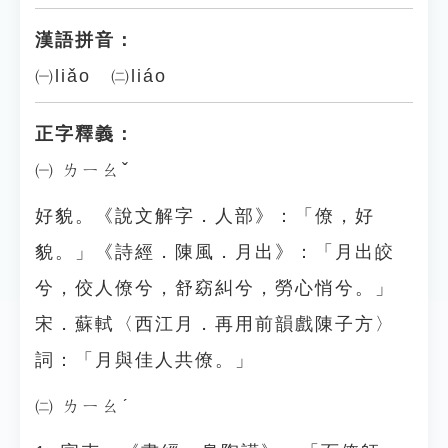
漢語拼音：
㈠liǎo ㈡liáo
正字釋義：
㈠ ㄌㄧㄠˇ
好貌。《說文解字．人部》：「僚，好
貌。」《詩經．陳風．月出》：「月出皎
兮，佼人僚兮，舒窈糾兮，勞心悄兮。」
宋．蘇軾〈西江月．再用前韻戲陳子方〉
詞：「月與佳人共僚。」
㈡ ㄌㄧㄠˊ