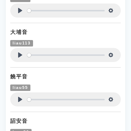
Play
Settings
大埔音
liau113
Play
Settings
饒平音
liau55
Play
Settings
詔安音