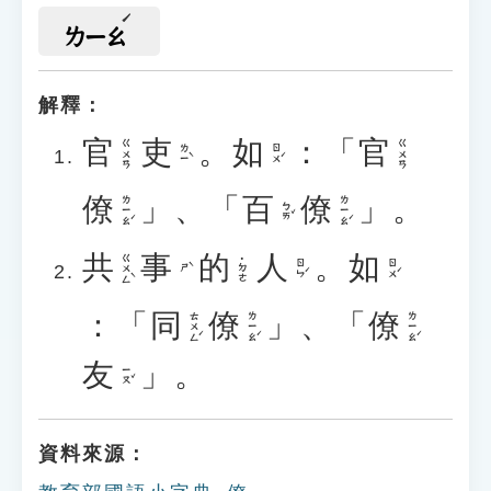
ㄌㄧㄠ
解釋：
官
吏
。
如
：「
官
ㄍㄨㄢ
ㄍㄨㄢ
ㄌㄧˋ
ㄖㄨˊ
僚
」、「
百
僚
」。
ㄌㄧㄠˊ
ㄌㄧㄠˊ
ㄅㄞˇ
共
事
的
人
。
如
ㄍㄨㄥˋ
˙ㄉㄜ
ㄖㄣˊ
ㄖㄨˊ
ㄕˋ
：「
同
僚
」、「
僚
ㄊㄨㄥˊ
ㄌㄧㄠˊ
ㄌㄧㄠˊ
友
」。
ㄧㄡˇ
資料來源：