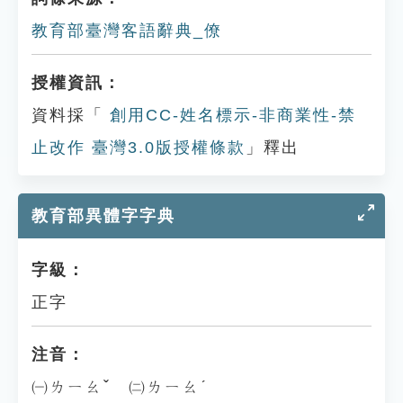
教育部臺灣客語辭典_僚
授權資訊：
資料採「
創用CC-姓名標示-非商業性-禁
止改作 臺灣3.0版授權條款
」釋出
教育部異體字字典
字級：
正字
注音：
㈠ㄌㄧㄠˇ ㈡ㄌㄧㄠˊ