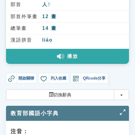
索引選單
部首
人
ㄖㄣˊ
知識索引
部首外筆畫
12
畫
單字索引
總筆畫
14
畫
生命大百科索引
漢語拼音
liáo
播放
遊戲專區
教學應用
開啟關聯
列入收藏
QRcode分享
貓頭鷹博士
切換
切換辭典
教育部國語小字典
注音：