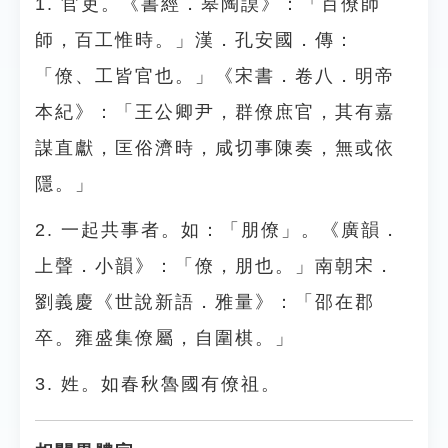
1. 官吏。《書經．皋陶謨》：「百僚師
師，百工惟時。」漢．孔安國．傳：
「僚、工皆官也。」《宋書．卷八．明帝
本紀》：「王公卿尹，群僚庶官，其有嘉
謀直獻，匡俗濟時，咸切事陳奏，無或依
隱。」
2. 一起共事者。如：「朋僚」。《廣韻．
上聲．小韻》：「僚，朋也。」南朝宋．
劉義慶《世說新語．雅量》：「邵在郡
卒。雍盛集僚屬，自圍棋。」
3. 姓。如春秋魯國有僚祖。