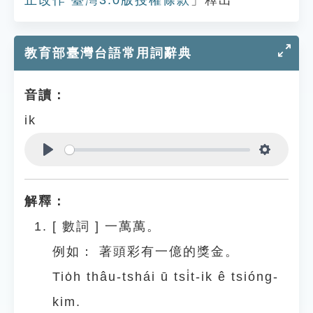
止改作 臺灣3.0版授權條款
」釋出
教育部臺灣台語常用詞辭典
音讀：
ik
Play
Settings
解釋：
[
數詞
]
一萬萬。
例如：
著頭彩有一億的獎金。
Tio̍h thâu-tshái ū tsi̍t-ik ê tsióng-
kim.