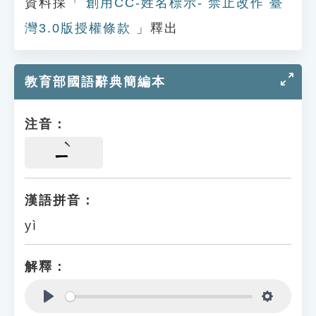
資料採「
創用CC-姓名標示- 禁止改作 臺
灣3.0版授權條款
」釋出
教育部國語辭典簡編本
注音：
ㄧ
漢語拼音：
yì
解釋：
Play
Settings