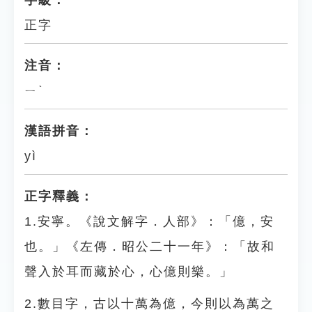
字級：
正字
注音：
ㄧˋ
漢語拼音：
yì
正字釋義：
1.安寧。《說文解字．人部》：「億，安
也。」《左傳．昭公二十一年》：「故和
聲入於耳而藏於心，心億則樂。」
2.數目字，古以十萬為億，今則以為萬之