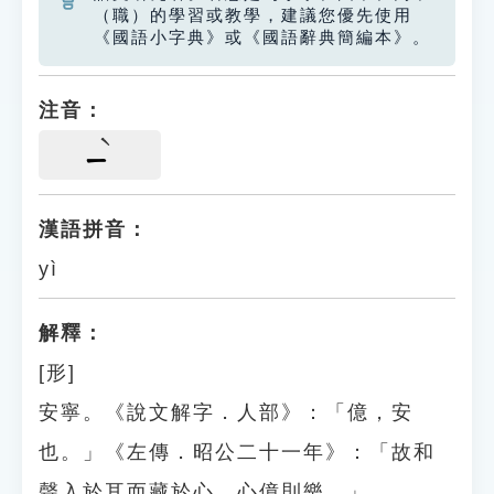
（職）的學習或教學，建議您優先使用
《國語小字典》或《國語辭典簡編本》。
注音：
ㄧ
漢語拼音：
yì
解釋：
[形]
安寧。《說文解字．人部》：「億，安
也。」《左傳．昭公二十一年》：「故和
聲入於耳而藏於心，心億則樂。」