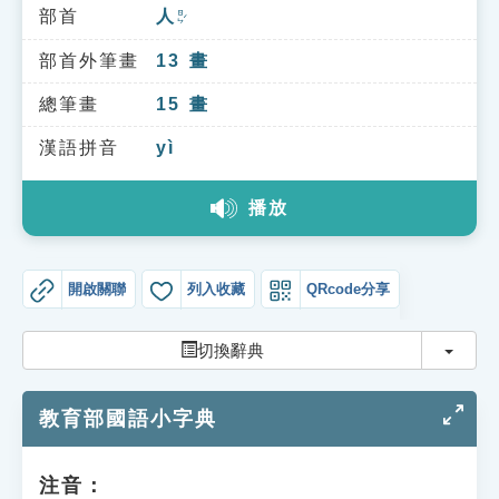
索引選單
部首
人
ㄖㄣˊ
知識索引
部首外筆畫
13
畫
單字索引
總筆畫
15
畫
生命大百科索引
漢語拼音
yì
播放
遊戲專區
教學應用
開啟關聯
列入收藏
QRcode分享
貓頭鷹博士
切換
切換辭典
教育部國語小字典
注音：