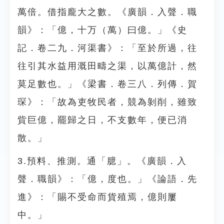
萬倍。借指龐大之數。《廣韻．入聲．職
韻》：「億，十万（萬）曰億。」《史
記．卷二九．河渠書》：「至於所過，往
往引其水益用溉田疇之渠，以萬億計，然
莫足數也。」《梁書．卷三八．列傳．賀
琛》：「故為吏牧民者，競為剝削，雖致
貲巨億，罷歸之日，不支數年，便已消
散。」
3.預料、推測。通「臆」。《廣韻．入
聲．職韻》：「億，度也。」《論語．先
進》：「賜不受命而貨殖焉，億則屢
中。」