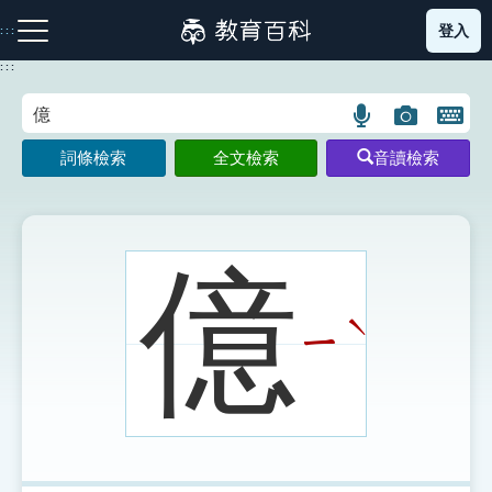
跳
登入
:::
到
主
:::
要
內
語
圖
開
容
注音索引圖示
筆畫索引圖示
部首索引表圖示
言
片
啟
詞條檢索
全文檢索
音讀檢索
搜
搜
鍵
尋
尋
盤
圖
圖
圖
示
示
示
億
ˋ
ㄧ
網站導覽
生字詞彙表
成語故事