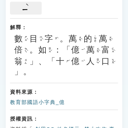
ㄧ
解釋：
數
目
字
。
萬
的
萬
˙ㄉㄜ
ㄕㄨˋ
ㄇㄨˋ
ㄨㄢˋ
ㄨㄢˋ
ㄗˋ
倍
。
如
：「
億
萬
富
ㄅㄟˋ
ㄖㄨˊ
ㄨㄢˋ
ㄈㄨˋ
ㄧˋ
翁
」、「
十
億
人
口
ㄖㄣˊ
ㄎㄡˇ
ㄨㄥ
ㄕˊ
ㄧˋ
」。
資料來源：
教育部國語小字典_億
授權資訊：