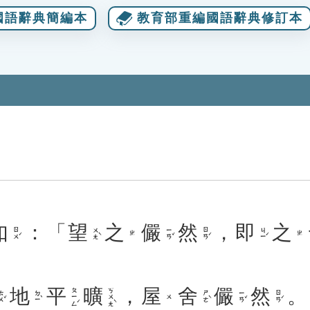
國語辭典簡編本
教育部重編國語辭典修訂本
如
：「
望
之
儼
然
，
即
之
ㄖㄨˊ
ㄨㄤˋ
ㄧㄢˇ
ㄖㄢˊ
ㄐㄧˊ
ㄓ
ㄓ
地
平
曠
，
屋
舍
儼
然
。
ㄆㄧㄥˊ
ㄎㄨㄤˋ
ㄨˇ
ㄉㄧˋ
ㄕㄜˋ
ㄧㄢˇ
ㄖㄢˊ
ㄨ