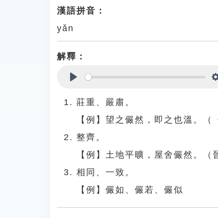
漢語拼音：
yǎn
解釋：
Play
莊重、嚴肅。
【例】望之儼然，即之也溫。（
整齊。
【例】土地平曠，屋舍儼然。（
相同、一致。
【例】儼如、儼若、儼似