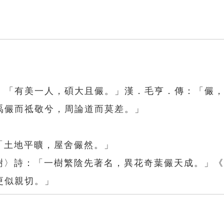
：「有美一人，碩大且儼。」漢．毛亨．傳：「儼
禹儼而祗敬兮，周論道而莫差。」
「土地平曠，屋舍儼然。」
春樹〉詩：「一樹繁陰先著名，異花奇葉儼天成。」
更似親切。」