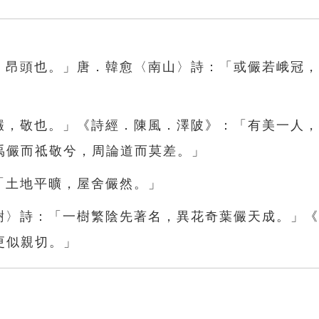
儼，昂頭也。」唐．韓愈〈南山〉詩：「或儼若峨冠
「儼，敬也。」《詩經．陳風．澤陂》：「有美一人
禹儼而祗敬兮，周論道而莫差。」
「土地平曠，屋舍儼然。」
春樹〉詩：「一樹繁陰先著名，異花奇葉儼天成。」
更似親切。」