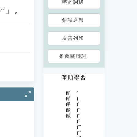
轉寄詞條
」。
ㄙˋ
錯誤通報
友善列印
推薦關聯詞
筆順學習