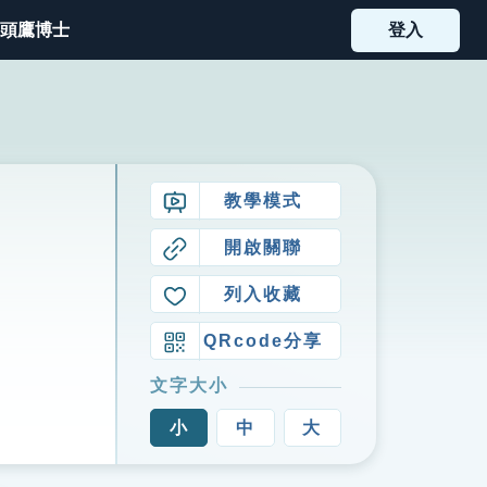
頭鷹博士
登入
教學模式
開啟關聯
列入收藏
QRcode分享
文字大小
小
中
大