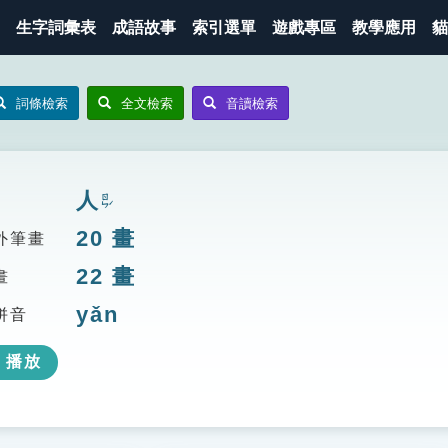
生字詞彙表
成語故事
索引選單
遊戲專區
教學應用
貓
詞條檢索
全文檢索
音讀檢索
人
ㄖㄣˊ
20
畫
外筆畫
22
畫
畫
yǎn
拼音
播放