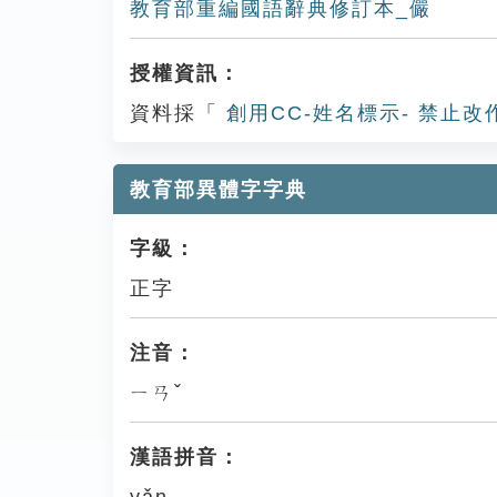
教育部重編國語辭典修訂本_儼
授權資訊：
資料採「
創用CC-姓名標示- 禁止改
教育部異體字字典
字級：
正字
注音：
ㄧㄢˇ
漢語拼音：