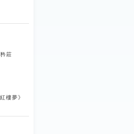
，矜莊
《紅樓夢》