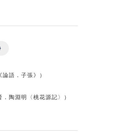
Settings
《論語．子張》）
晉．陶淵明〈桃花源記〉）