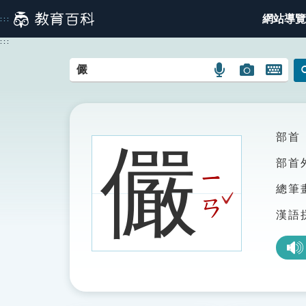
跳
網站導覽
:::
到
主
:::
要
內
語
圖
開
容
言
片
啟
搜
搜
鍵
尋
尋
盤
圖
圖
圖
部首
儼
示
示
示
部首
ㄧ
總筆
ˇ
ㄢ
漢語