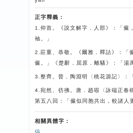
yǎn
正字釋義：
1.仰首。《說文解字．人部》：「
袖。」
2.莊重、恭敬。《爾雅．釋詁》：
儼。」《楚辭．屈原．離騷》：「湯
3.整齊。晉．陶淵明〈桃花源記〉：
4.宛然、彷彿。唐．趙嘏〈詠端正
第五八回：「儼似同胞共出，較諸人
相關異體字：
偘