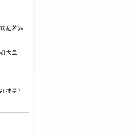
，或翻若舞
，碩大且
《紅樓夢》