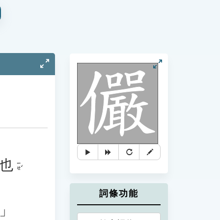
也
ㄧㄝˇ
詞條功能
」