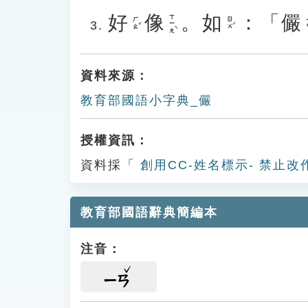
好
像
。
如
：「
儼
ㄒㄧㄤˋ
ㄏㄠˇ
ㄖㄨˊ
ㄧ
資料來源：
教育部國語小字典_儼
授權資訊：
資料採「
創用CC-姓名標示- 禁止改
教育部國語辭典簡編本
注音：
ㄧㄢ