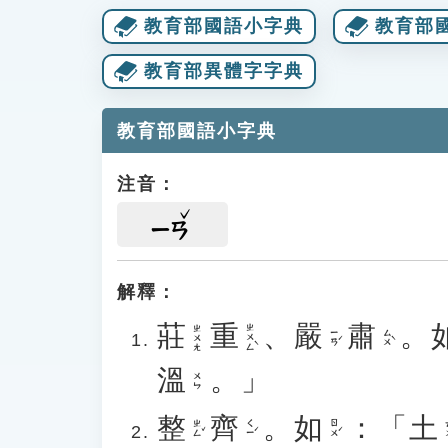
教育部國語小字典
教育部
教育部異體字字典
教育部國語小字典
注音：
ㄧㄢ
解釋：
莊
重
、
嚴
肅
。
ㄓㄨㄥˋ
ㄓㄨㄤ
ㄧㄢˊ
ㄙㄨˋ
溫
。」
ㄨㄣ
整
齊
。
如
：「
土
ㄓㄥˇ
ㄑㄧˊ
ㄖㄨˊ
ㄊ