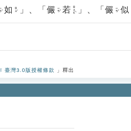
如
」、「
儼
若
」、「
儼
似
ㄖㄨㄛˋ
ㄢˇ
ㄖㄨˊ
ㄧㄢˇ
ㄧㄢˇ
作 臺灣3.0版授權條款
」釋出