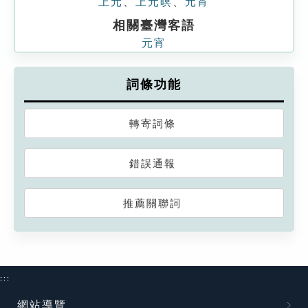
上元
、
上元暝
、
元宵
相關臺灣客語
元宵
詞條功能
轉寄詞條
錯誤通報
推薦關聯詞
:::
網站導覽