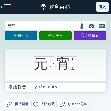
跳
登入
:::
到
主
:::
要
內
語
圖
開
容
注音索引圖示
筆畫索引圖示
部首索引表圖示
言
片
啟
詞條檢索
全文檢索
音讀檢索
搜
搜
鍵
尋
尋
盤
圖
圖
圖
示
示
示
元
宵
ㄒ
ㄩ
ㄧ
ˊ
ㄢ
ㄠ
網站導覽
漢語拼音
yuán xiāo
生字詞彙表
成語故事
開啟關聯
列入收藏
QRcode分享