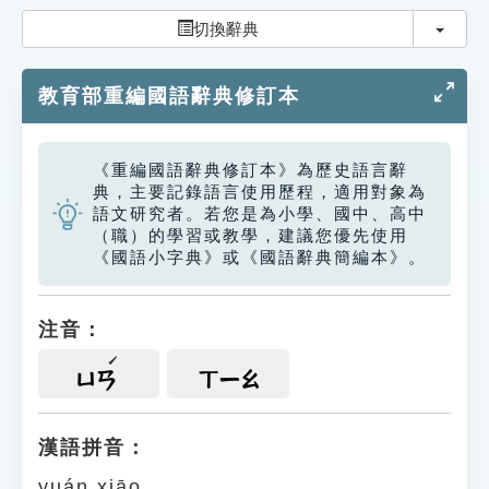
索引選單
切換
切換辭典
知識索引
教育部重編國語辭典修訂本
單字索引
生命大百科索引
《重編國語辭典修訂本》為歷史語言辭
典，主要記錄語言使用歷程，適用對象為
遊戲專區
語文研究者。若您是為小學、國中、高中
（職）的學習或教學，建議您優先使用
《國語小字典》或《國語辭典簡編本》。
教學應用
貓頭鷹博士
注音：
ㄩㄢ
ㄒㄧㄠ
漢語拼音：
yuán xiāo