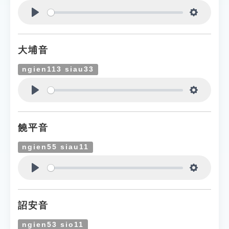
Play
Settings
大埔音
ngien113 siau33
Play
Settings
饒平音
ngien55 siau11
Play
Settings
詔安音
ngien53 sio11