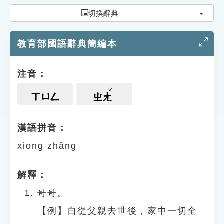
索引選單
切換
切換辭典
知識索引
教育部國語辭典簡編本
單字索引
生命大百科索引
注音：
遊戲專區
ㄒㄩㄥ
ㄓㄤ
教學應用
漢語拼音：
xiōng zhǎng
貓頭鷹博士
解釋：
哥哥。
【例】自從父親去世後，家中一切全