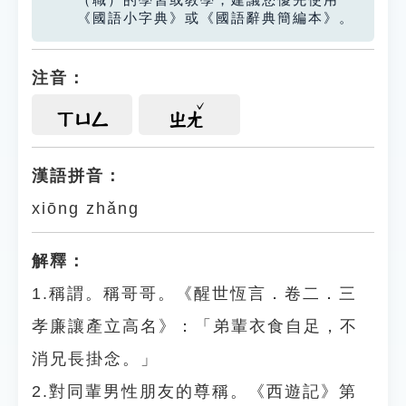
（職）的學習或教學，建議您優先使用
《國語小字典》或《國語辭典簡編本》。
注音：
ㄒㄩㄥ
ㄓㄤ
漢語拼音：
xiōng zhǎng
解釋：
1.稱謂。稱哥哥。《醒世恆言．卷二．三
孝廉讓產立高名》：「弟輩衣食自足，不
消兄長掛念。」
2.對同輩男性朋友的尊稱。《西遊記》第