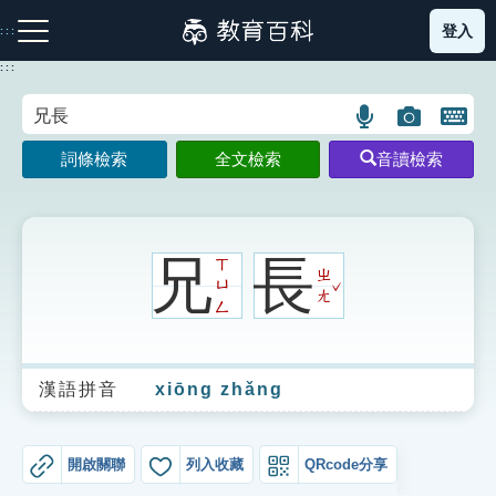
跳
登入
:::
到
主
:::
要
內
語
圖
開
容
注音索引圖示
筆畫索引圖示
部首索引表圖示
言
片
啟
詞條檢索
全文檢索
音讀檢索
搜
搜
鍵
尋
尋
盤
圖
圖
圖
示
示
示
兄
長
ㄒ
ㄓ
ˇ
ㄩ
ㄤ
ㄥ
網站導覽
漢語拼音
xiōng zhǎng
生字詞彙表
成語故事
開啟關聯
列入收藏
QRcode分享