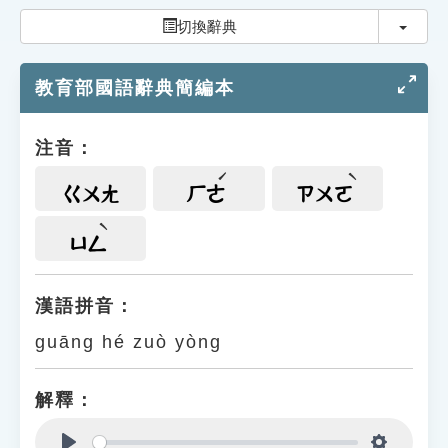
索引選單
切換
切換辭典
知識索引
教育部國語辭典簡編本
單字索引
生命大百科索引
注音：
遊戲專區
ㄍㄨㄤ
ㄏㄜ
ㄗㄨㄛ
教學應用
ㄩㄥ
貓頭鷹博士
漢語拼音：
guāng hé zuò yòng
解釋：