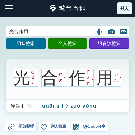
跳
登入
:::
到
主
:::
要
內
語
圖
開
容
注音索引圖示
筆畫索引圖示
部首索引表圖示
言
片
啟
詞條檢索
全文檢索
音讀檢索
搜
搜
鍵
尋
尋
盤
圖
圖
圖
示
示
示
光
合
作
用
ㄍ
ㄗ
ㄏ
ㄩ
ㄨ
ㄨ
ˊ
ˋ
ˋ
ㄜ
ㄥ
ㄤ
ㄛ
網站導覽
漢語拼音
guāng hé zuò yòng
生字詞彙表
成語故事
開啟關聯
列入收藏
QRcode分享