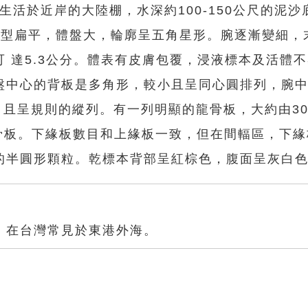
igatus生活於近岸的大陸棚，水深約100-150公尺的泥
體型扁平，體盤大，輪廓呈五角星形。腕逐漸變細，
 達5.3公分。體表有皮膚包覆，浸液標本及活體
盤中心的背板是多角形，較小且呈同心圓排列，腕
，且呈規則的縱列。有一列明顯的龍骨板，大約由3
的骨板。下緣板數目和上緣板一致，但在間輻區，下
的半圓形顆粒。乾標本背部呈紅棕色，腹面呈灰白
。在台灣常見於東港外海。