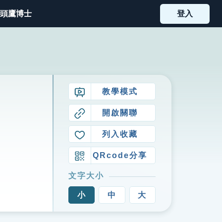
頭鷹博士
登入
教學模式
開啟關聯
列入收藏
QRcode分享
文字大小
小
中
大