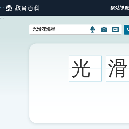
跳
網站導覽
:::
到
主
:::
要
內
語
圖
開
容
言
片
啟
搜
搜
鍵
尋
尋
盤
圖
圖
圖
光
滑
示
示
示