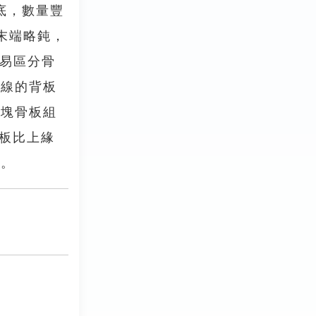
沙底，數量豐
末端略鈍，
不易區分骨
中線的背板
0塊骨板組
緣板比上緣
色。