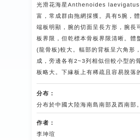
光滑花海星Anthenoides laev
富，常成群由拖網採獲。具有5腕，
端板明顯，腕的切面呈長方形，腕長可
板界限，但乾標本骨板界限清晰。體
(龍骨板)較大。輻部的背板呈六角形
成，旁邊各有2~3列相似但較小型
板略大。下緣板上有稀疏且容易脫落
分布：
分布於中國大陸海南島南部及西南部
作者：
李坤瑄