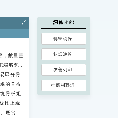
詞條功能
轉寄詞條
錯誤通報
沙底，數量豐
末端略鈍，
友善列印
不易區分骨
中線的背板
推薦關聯詞
0塊骨板組
緣板比上緣
色。底食