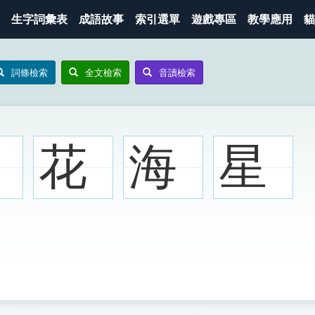
生字詞彙表
成語故事
索引選單
遊戲專區
教學應用
貓
詞條檢索
全文檢索
音讀檢索
花
海
星