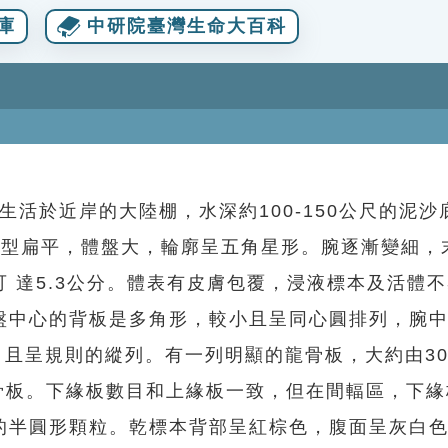
庫
中研院臺灣生命大百科
igatus生活於近岸的大陸棚，水深約100-150公尺的泥
體型扁平，體盤大，輪廓呈五角星形。腕逐漸變細，
 達5.3公分。體表有皮膚包覆，浸液標本及活體
盤中心的背板是多角形，較小且呈同心圓排列，腕
，且呈規則的縱列。有一列明顯的龍骨板，大約由3
的骨板。下緣板數目和上緣板一致，但在間輻區，下
的半圓形顆粒。乾標本背部呈紅棕色，腹面呈灰白