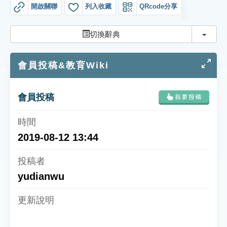
索引選單
開啟關聯
列入收藏
QRcode分享
知識索引
切換
切換辭典
單字索引
會員投稿&教育Wiki
生命大百科索引
遊戲專區
會員投稿
教學應用
2019-08-12 13:44
貓頭鷹博士
yudianwu