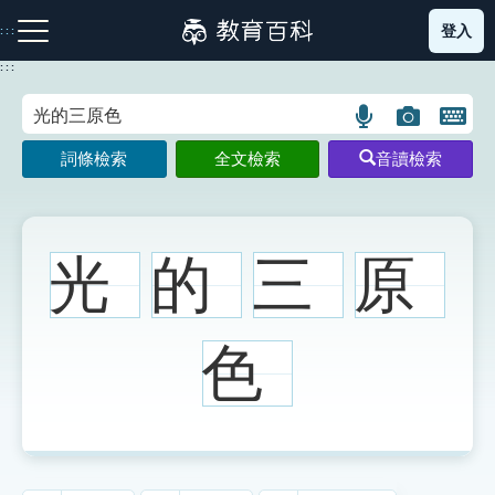
跳
登入
:::
到
主
:::
要
內
語
圖
開
容
注音索引圖示
筆畫索引圖示
部首索引表圖示
言
片
啟
詞條檢索
全文檢索
音讀檢索
搜
搜
鍵
尋
尋
盤
圖
圖
圖
示
示
示
光
的
三
原
網站導覽
色
生字詞彙表
成語故事