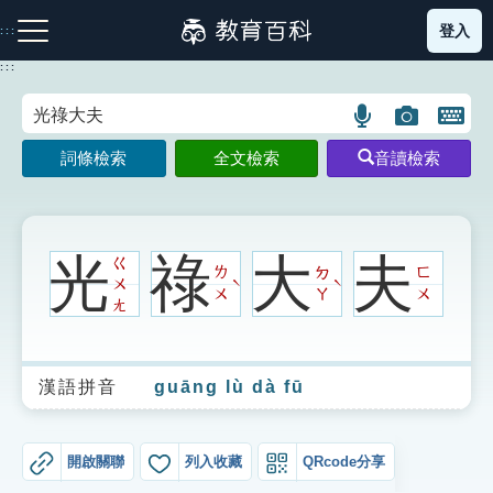
跳
登入
:::
到
主
:::
要
內
語
圖
開
容
注音索引圖示
筆畫索引圖示
部首索引表圖示
言
片
啟
詞條檢索
全文檢索
音讀檢索
搜
搜
鍵
尋
尋
盤
圖
圖
圖
示
示
示
光
祿
大
夫
ㄍ
ㄌ
ㄉ
ㄈ
ㄨ
ˋ
ˋ
ㄨ
ㄚ
ㄨ
ㄤ
網站導覽
漢語拼音
guāng lù dà fū
生字詞彙表
成語故事
開啟關聯
列入收藏
QRcode分享