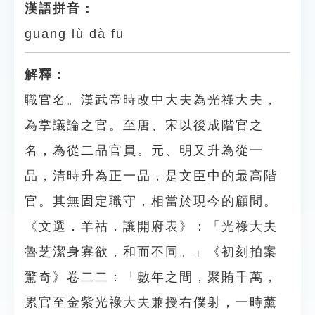
漢語拼音：
guāng lù dà fū
解釋：
職官名。漢武帝時改中大夫為光祿大夫，
為掌議論之官。至唐、宋以後成階官之
名，為從二品官員。元、明又升為從一
品，清時升為正一品，是文臣中的最高階
官。其無固定職守，相當於現今的顧問。
《文選．羊祜．讓開府表》：「光祿大夫
魯芝潔身寡欲，和而不同。」《初刻拍案
驚奇》卷二二：「數年之間，聚賄千萬，
累官至金紫光祿大夫兼授右僕射，一時薰