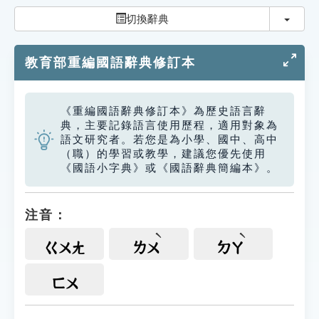
索引選單
切換
切換辭典
知識索引
教育部重編國語辭典修訂本
單字索引
生命大百科索引
《重編國語辭典修訂本》為歷史語言辭
典，主要記錄語言使用歷程，適用對象為
遊戲專區
語文研究者。若您是為小學、國中、高中
（職）的學習或教學，建議您優先使用
《國語小字典》或《國語辭典簡編本》。
教學應用
貓頭鷹博士
注音：
ㄍㄨㄤ
ㄌㄨ
ㄉㄚ
ㄈㄨ