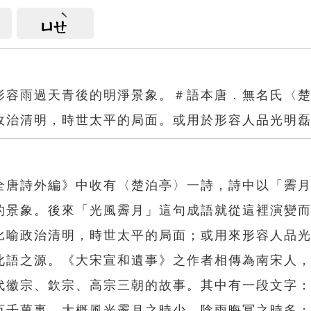
ㄩㄝ
形容雨過天青後的明淨景象。＃語本唐．無名氏〈
政治清明，時世太平的局面。或用於形容人品光明
全唐詩外編》中收有〈楚泊亭〉一詩，詩中以「霽
的景象。後來「光風霽月」這句成語就從這裡演變
比喻政治清明，時世太平的局面；或用來形容人品
此語之源。《大宋宣和遺事》之作者相傳為南宋人
代徽宗、欽宗、高宗三朝的故事。其中有一段文字
百千萬事，大概風光霽月之時少，陰雨晦冥之時多