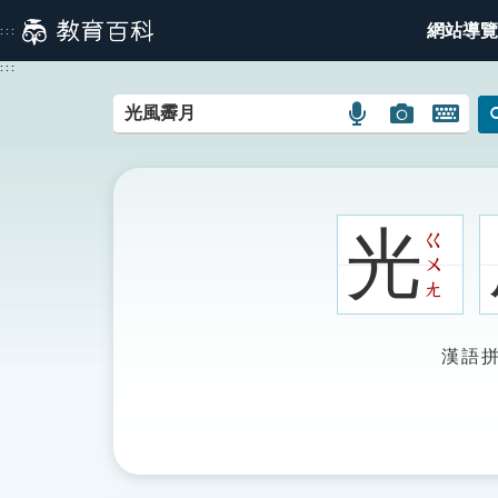
跳
網站導覽
:::
到
主
:::
要
內
語
圖
開
容
言
片
啟
搜
搜
鍵
尋
尋
盤
圖
圖
圖
光
ㄍ
示
示
示
ㄨ
ㄤ
漢語