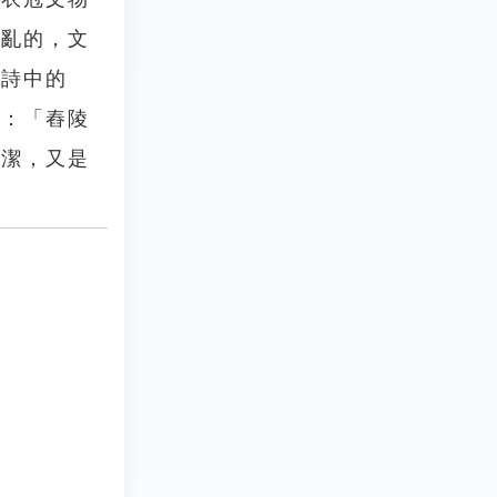
動亂的，文
〉詩中的
曰：「舂陵
高潔，又是