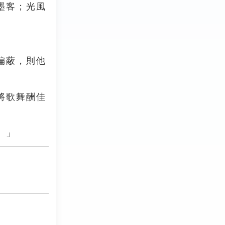
墨客；光風
偏蔽，則他
將歌舞酬佳
。」