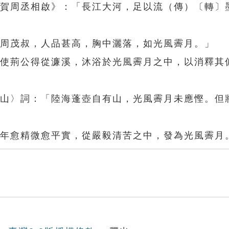
．賀周丞相啟》：「長江大河，足以流（傳）〔轉〕
陵周茂叔，人品甚高，胸中灑落，如光風霽月。」
「使荊公得從濂溪，沐浴於光風霽月之中，以消釋其
有山〉詞：「陸海蓬壺自有山，光風霽月未應慳。但
晚年愈精微愈平實，從嚴毅清苦之中，發為光風霽月