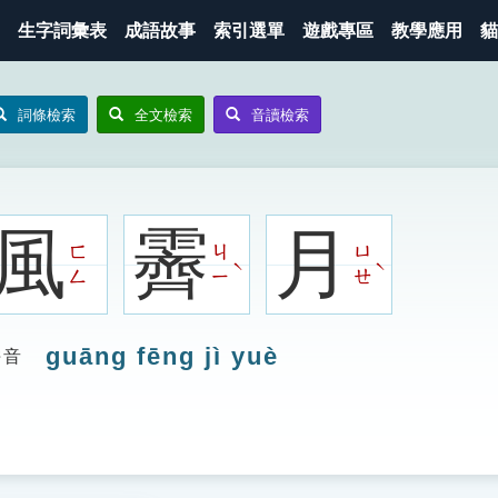
生字詞彙表
成語故事
索引選單
遊戲專區
教學應用
貓
詞條檢索
全文檢索
音讀檢索
風
霽
月
ㄈ
ㄐ
ㄩ
ˋ
ˋ
ㄥ
ㄧ
ㄝ
guāng fēng jì yuè
拼音