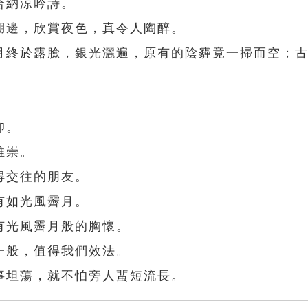
合納涼吟詩。
湖邊，欣賞夜色，真令人陶醉。
月終於露臉，銀光灑遍，原有的陰霾竟一掃而空；
仰。
推崇。
得交往的朋友。
有如光風霽月。
有光風霽月般的胸懷。
一般，值得我們效法。
事坦蕩，就不怕旁人蜚短流長。