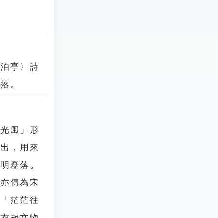
楚泊亭〉詩
磊落。
月光風」形
而出，用來
光明磊落。
，亦傳為宋
：「茫茫往
；衣冠文物