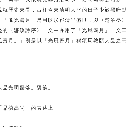
說就歷史來看，古往今來清明太平的日子少於黑暗
，「風光霽月」是用以形容清平盛世，與〈楚泊亭
堅的〈濂溪詩序〉，文中亦用了「光風霽月」，文
風霽月。」則是以「光風霽月」稱頌周敦頤人品之
人品光明磊落。褒義。
「品德高尚」的表述上。