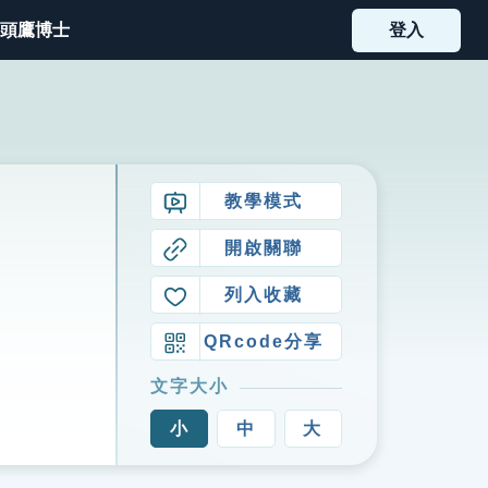
頭鷹博士
登入
教學模式
開啟關聯
列入收藏
QRcode分享
文字大小
小
中
大