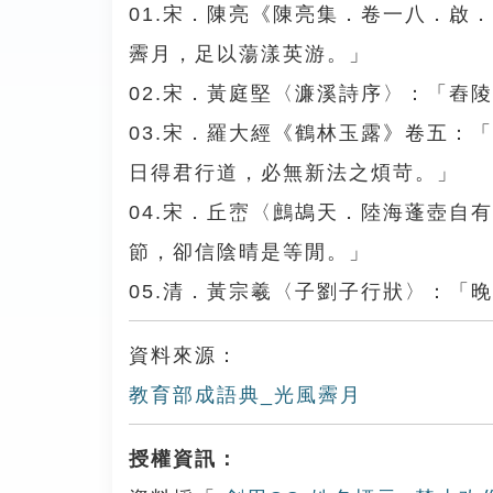
01.宋．陳亮《陳亮集．卷一八．啟
霽月，足以蕩漾英游。」
02.宋．黃庭堅〈濂溪詩序〉：「舂
03.宋．羅大經《鶴林玉露》卷五：
日得君行道，必無新法之煩苛。」
04.宋．丘崈〈鷓鴣天．陸海蓬壺自
節，卻信陰晴是等閒。」
05.清．黃宗羲〈子劉子行狀〉：「
資料來源：
教育部成語典_光風霽月
授權資訊：