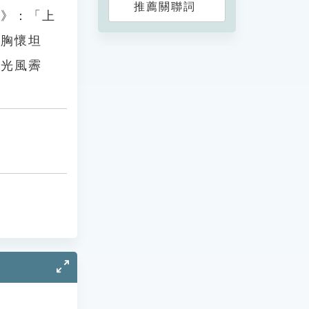
推薦關聯詞
集》：「上
的胸懷坦
如光風霽