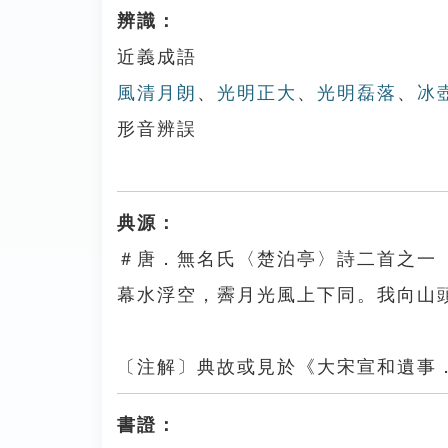
辨識：
近義成語
風清月朗
、
光明正大
、
光明磊落
、
冰
形音辨誤
典源：
＃唐．無名氏〈楚泊亭〉詩二首之一（
幕水浮空，霽月光風上下同。我向山頭一
〔注解〕典故或見於《大宋宣和遺事
書證：