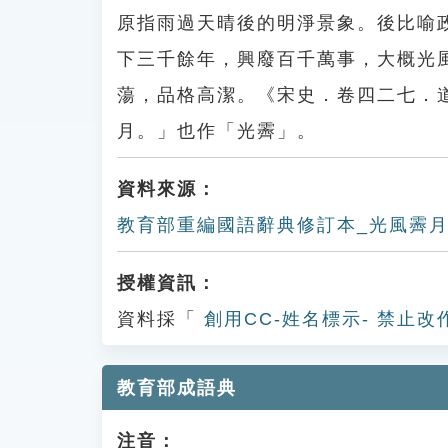
原指雨過天晴後的明淨景象。後比喻
下三千餘年，興廢百千萬事，大概光
蕩，品格高潔。《宋史．卷四二七．
月。」也作「光霽」。
資料來源：
教育部重編國語辭典修訂本_光風霽
授權資訊：
資料採「
創用CC-姓名標示- 禁止改
教育部成語典
注音：