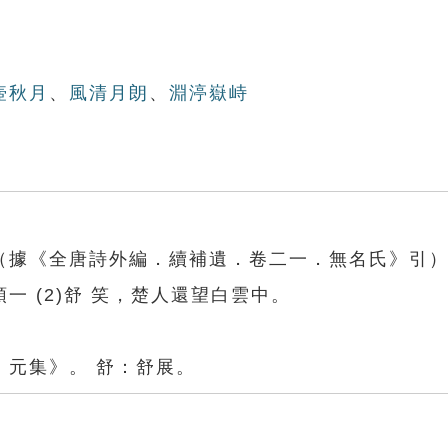
壺秋月
、
風清月朗
、
淵渟嶽峙
據《全唐詩外編．續補遺．卷二一．無名氏》引）(
 (2)舒 笑，楚人還望白雲中。
．元集》。 舒：舒展。