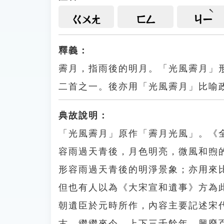
ㄍㄨㄤ
ㄈㄥ
ㄐㄧ
釋義：
霽月，指雨後的明月。「光風霽月」
二首之一。後亦用「光風霽月」比喻
典故說明：
「光風霽月」原作「霽月光風」。《
容雨過天青後，月色明亮，微風和煦
形容雨過天青後的明淨景象；亦用來
但也有人以為《大宋宣和遺事》方為
朝遺臣於元時所作，內容主要記述宋
古，繼繼來今，上下三千餘年，興廢