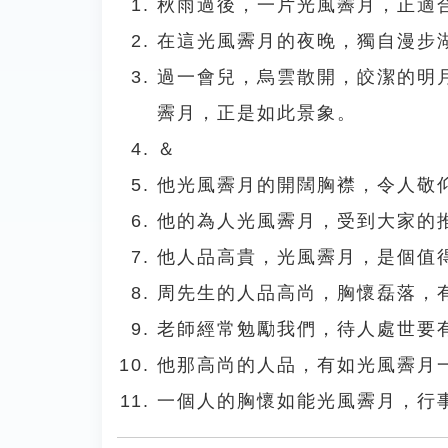
秋雨過後，一片光風霽月，正適
在這光風霽月的夜晚，獨自漫步
過一會兒，烏雲散開，皎潔的明
霽月，正是如此景象。
＆
他光風霽月的開闊胸襟，令人敬
他的為人光風霽月，受到大家的
他人品高貴，光風霽月，是個值
周先生的人品高尚，胸懷磊落，
老師經常勉勵我們，待人處世要
他那高尚的人品，有如光風霽月
一個人的胸懷如能光風霽月，行