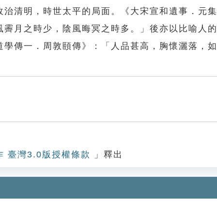
政治清明，時世太平的局面。《大宋宣和遺事．元
風霽月之時少，陰風晦冥之時多。」後亦以比喻人
道學傳一．周敦頤傳》：「人品甚高，胸懷灑落，
月
作 臺灣3.0版授權條款
」釋出