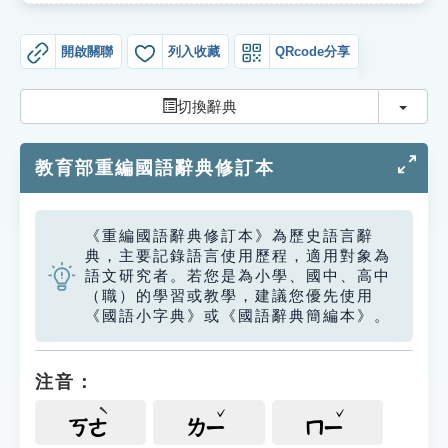
索引選單
開啟關聯
列入收藏
QRcode分享
知識索引
單字索引
切換
切換辭典
生命大百科索引
教育部重編國語辭典修訂本
遊戲專區
《重編國語辭典修訂本》為歷史語言辭
教學應用
典，主要記錄語言使用歷程，適用對象為
語文研究者。若您是為小學、國中、高中
貓頭鷹博士
（職）的學習或教學，建議您優先使用
《國語小字典》或《國語辭典簡編本》。
注音：
ㄎㄜ
ㄌㄧ
ㄇㄧ