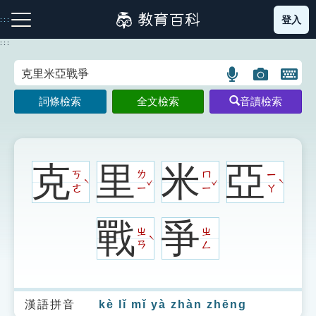
跳
登入
:::
到
主
:::
要
內
語
圖
開
容
注音索引圖示
筆畫索引圖示
部首索引表圖示
言
片
啟
詞條檢索
全文檢索
音讀檢索
搜
搜
鍵
尋
尋
盤
圖
圖
圖
示
示
示
克
里
米
亞
ㄎ
ㄌ
ㄇ
ㄧ
ˇ
ˇ
ˋ
ˋ
ㄜ
ㄧ
ㄧ
ㄚ
網站導覽
戰
爭
ㄓ
ㄓ
ˋ
ㄢ
ㄥ
生字詞彙表
成語故事
漢語拼音
kè lǐ mǐ yà zhàn zhēng