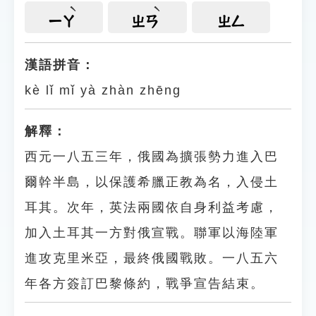
ㄧㄚ
ㄓㄢ
ㄓㄥ
漢語拼音：
kè lǐ mǐ yà zhàn zhēng
解釋：
西元一八五三年，俄國為擴張勢力進入巴
爾幹半島，以保護希臘正教為名，入侵土
耳其。次年，英法兩國依自身利益考慮，
加入土耳其一方對俄宣戰。聯軍以海陸軍
進攻克里米亞，最終俄國戰敗。一八五六
年各方簽訂巴黎條約，戰爭宣告結束。