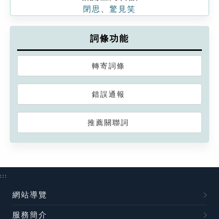
閉思
、
驚見笑
詞條功能
轉寄詞條
錯誤通報
推薦關聯詞
:::
網站導覽
服務簡介