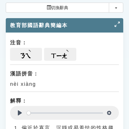
索引選單
切換
切換辭典
知識索引
教育部國語辭典簡編本
單字索引
生命大百科索引
注音：
遊戲專區
ㄋㄟ
ㄒㄧㄤ
教學應用
漢語拼音：
nèi xiàng
貓頭鷹博士
解釋：
Play
Settings
偏近於寡言、沉靜或易羞怯的性格趨