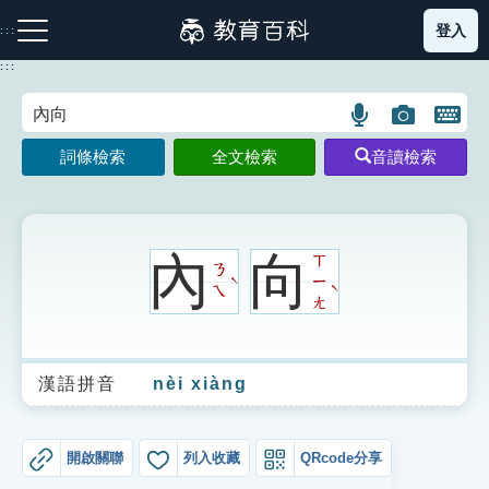
跳
登入
:::
到
主
:::
要
內
語
圖
開
容
注音索引圖示
筆畫索引圖示
部首索引表圖示
言
片
啟
詞條檢索
全文檢索
音讀檢索
搜
搜
鍵
尋
尋
盤
圖
圖
圖
示
示
示
內
向
ㄒ
ㄋ
ㄧ
ˋ
ˋ
ㄟ
ㄤ
網站導覽
漢語拼音
nèi xiàng
生字詞彙表
成語故事
開啟關聯
列入收藏
QRcode分享