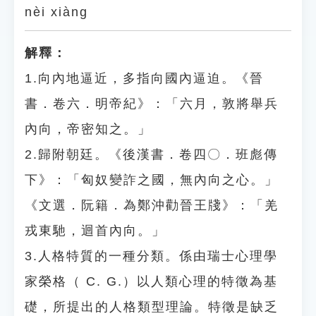
nèi xiàng
解釋：
1.向內地逼近，多指向國內逼迫。《晉
書．卷六．明帝紀》：「六月，敦將舉兵
內向，帝密知之。」
2.歸附朝廷。《後漢書．卷四〇．班彪傳
下》：「匈奴變詐之國，無內向之心。」
《文選．阮籍．為鄭沖勸晉王牋》：「羌
戎東馳，迴首內向。」
3.人格特質的一種分類。係由瑞士心理學
家榮格（ C. G.）以人類心理的特徵為基
礎，所提出的人格類型理論。特徵是缺乏