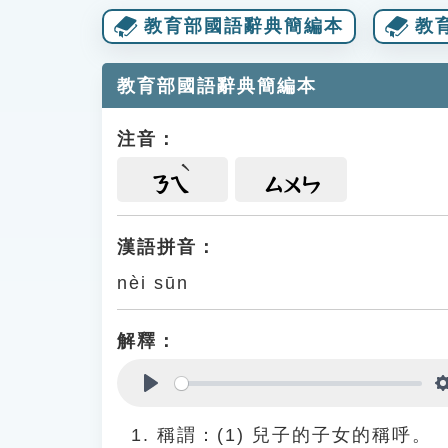
教育部國語辭典簡編本
教
教育部國語辭典簡編本
注音：
ㄋㄟ
ㄙㄨㄣ
漢語拼音：
nèi sūn
解釋：
Play
稱謂：(1) 兒子的子女的稱呼。