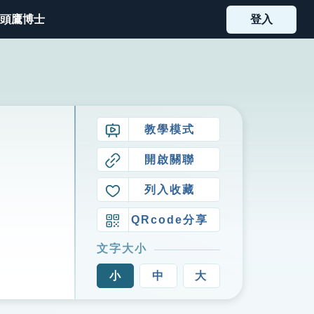
頭鷹博士
登入
教學模式
開啟關聯
列入收藏
QRcode分享
文字大小
小
中
大