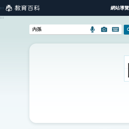
跳
網站導覽
:::
到
主
:::
要
內
語
圖
開
容
言
片
啟
搜
搜
鍵
尋
尋
盤
圖
圖
圖
示
示
示