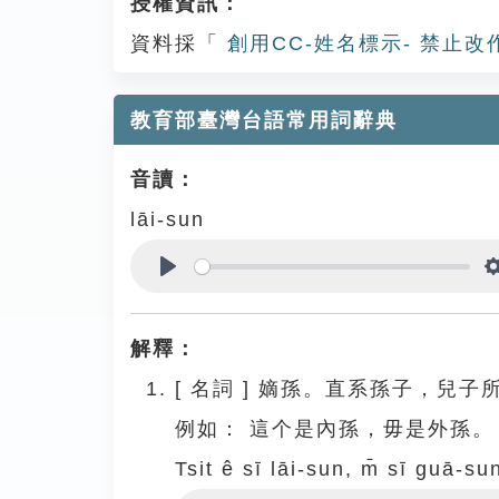
授權資訊：
資料採「
創用CC-姓名標示- 禁止改
教育部臺灣台語常用詞辭典
音讀：
lāi-sun
Play
解釋：
[
名詞
]
嫡孫。直系孫子，兒子
例如：
這个是內孫，毋是外孫。
Tsit ê sī lāi-sun, m̄ sī guā-su