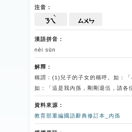
注音：
ㄋㄟ
ㄙㄨㄣ
漢語拼音：
nèi sūn
解釋：
稱謂：(1)兒子的子女的稱呼。如：
如：「這是我內孫，剛剛退伍，請各
資料來源：
教育部重編國語辭典修訂本_內孫