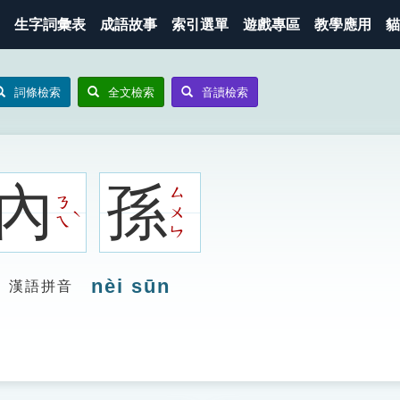
生字詞彙表
成語故事
索引選單
遊戲專區
教學應用
貓
詞條檢索
全文檢索
音讀檢索
內
孫
ㄙ
ㄋ
ㄨ
ˋ
ㄟ
ㄣ
nèi sūn
漢語拼音