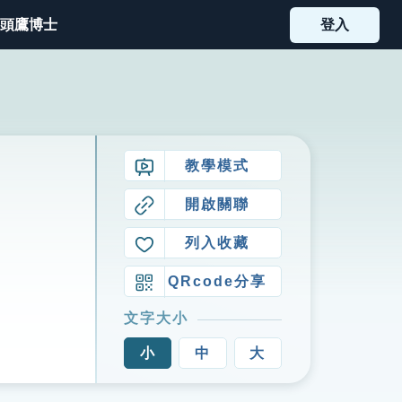
頭鷹博士
登入
教學模式
開啟關聯
列入收藏
QRcode分享
文字大小
小
中
大