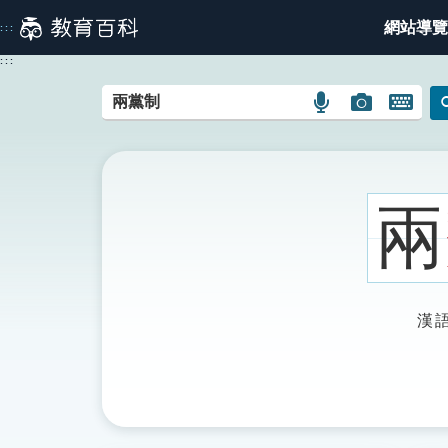
跳
網站導覽
:::
到
主
:::
要
內
語
圖
開
容
言
片
啟
搜
搜
鍵
尋
尋
盤
圖
圖
圖
兩
示
示
示
漢