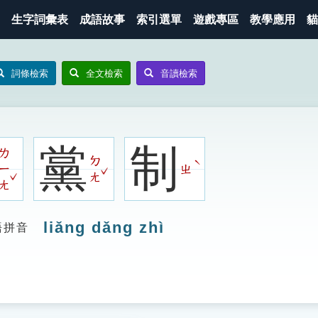
生字詞彙表
成語故事
索引選單
遊戲專區
教學應用
貓
詞條檢索
全文檢索
音讀檢索
黨
制
ㄌ
ㄉ
ˋ
ㄧ
ㄓ
ˇ
ˇ
ㄤ
ㄤ
liǎng dǎng zhì
語拼音