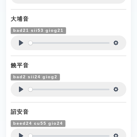
Play
Settings
大埔音
bad21 sii53 giog21
Play
Settings
饒平音
bad2 sii24 giog2
Play
Settings
詔安音
beed24 cu55 gio24