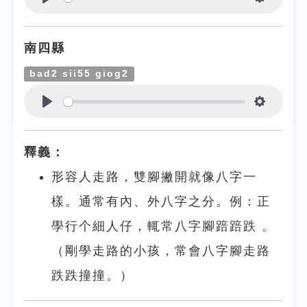
Play
Settings
南四縣
bad2 sii55 giog2
Play
Settings
釋義：
形容人走路，雙腳撇開就像八字一
樣。通常有內、外八字之分。例：正
學行个細人仔，輒常八字腳踣踣跌 。
（剛學走路的小孩，常會八字腳走路
跌跌撞撞。）