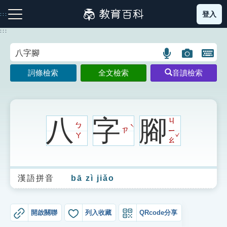
跳
登入
:::
到
主
:::
要
內
語
圖
開
容
注音索引圖示
筆畫索引圖示
部首索引表圖示
言
片
啟
詞條檢索
全文檢索
音讀檢索
搜
搜
鍵
尋
尋
盤
圖
圖
圖
示
示
示
八
字
腳
ㄐ
ㄅ
ˋ
ㄗ
ㄧ
ˇ
ㄚ
ㄠ
網站導覽
漢語拼音
bā zì jiǎo
生字詞彙表
成語故事
開啟關聯
列入收藏
QRcode分享