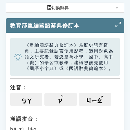
索引選單
切換
切換辭典
知識索引
教育部重編國語辭典修訂本
單字索引
生命大百科索引
《重編國語辭典修訂本》為歷史語言辭
典，主要記錄語言使用歷程，適用對象為
遊戲專區
語文研究者。若您是為小學、國中、高中
（職）的學習或教學，建議您優先使用
《國語小字典》或《國語辭典簡編本》。
教學應用
貓頭鷹博士
注音：
ㄅㄚ
ㄗ
ㄐㄧㄠ
漢語拼音：
bā zì jiǎo