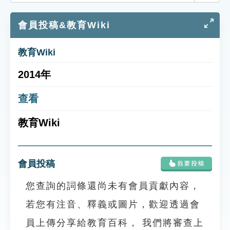
索引選單
會員投稿&教育Wiki
知識索引
單字索引
教育Wiki
生命大百科索引
2014年
遊戲專區
查看
教育Wiki
教學應用
貓頭鷹博士
會員投稿
您查詢的詞條還尚未有會員貢獻內容，
若您有注音、釋義或圖片，歡迎透過會
員上傳分享給教育百科， 我們將審查上