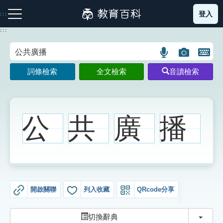
跳
登入
:::
到
主
:::
要
內
語
圖
開
容
注音索引圖示
筆畫索引圖示
部首索引表圖示
言
片
啟
詞條檢索
全文檢索
音讀檢索
搜
搜
鍵
尋
尋
盤
圖
圖
圖
示
示
示
公
共
廣
播
網站導覽
生字詞彙表
開啟關聯
列入收藏
QRcode分享
成語故事
切換
切換辭典