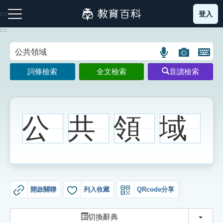
跳
登入
:::
到
主
:::
要
內
語
圖
開
容
注音索引圖示
筆畫索引圖示
部首索引表圖示
言
片
啟
詞條檢索
全文檢索
音讀檢索
搜
搜
鍵
尋
尋
盤
圖
圖
圖
示
示
示
公
共
領
域
網站導覽
生字詞彙表
開啟關聯
列入收藏
QRcode分享
成語故事
切換
切換辭典