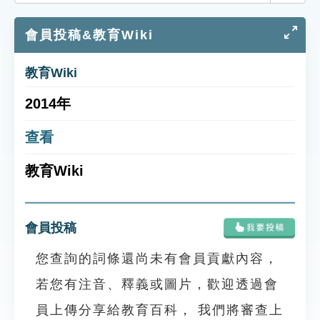
索引選單
會員投稿&教育Wiki
知識索引
單字索引
教育Wiki
生命大百科索引
2014年
遊戲專區
查看
教育Wiki
教學應用
貓頭鷹博士
會員投稿
您查詢的詞條還尚未有會員貢獻內容，
若您有注音、釋義或圖片，歡迎透過會
員上傳分享給教育百科， 我們將審查上