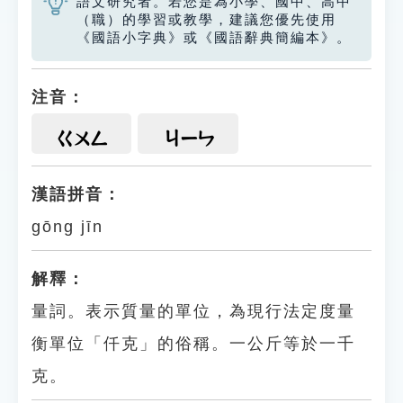
語文研究者。若您是為小學、國中、高中
（職）的學習或教學，建議您優先使用
《國語小字典》或《國語辭典簡編本》。
注音：
ㄍㄨㄥ
ㄐㄧㄣ
漢語拼音：
gōng jīn
解釋：
量詞。表示質量的單位，為現行法定度量
衡單位「仟克」的俗稱。一公斤等於一千
克。