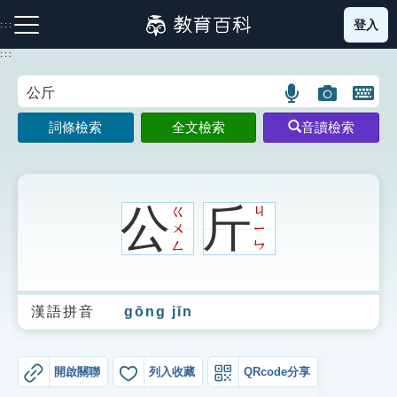
跳
登入
:::
到
主
:::
要
內
語
圖
開
容
注音索引圖示
筆畫索引圖示
部首索引表圖示
言
片
啟
詞條檢索
全文檢索
音讀檢索
搜
搜
鍵
尋
尋
盤
圖
圖
圖
示
示
示
公
斤
ㄍ
ㄐ
ㄨ
ㄧ
ㄥ
ㄣ
網站導覽
漢語拼音
gōng jīn
生字詞彙表
成語故事
開啟關聯
列入收藏
QRcode分享